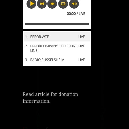
00:00 / LIVE
1
ERROR.WTF
LIVE
2
ERRORCOMPANY - TELEFONE
LIVE
LINE
3
RADIO RÜSSELSHEIM
LIVE
Read article for donation
information.