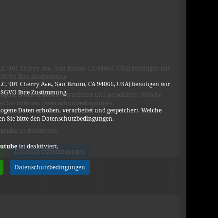
C, 901 Cherry Ave., San Bruno, CA 94066, USA) benötigen wir
DSGVO Ihre Zustimmung.
C, 901 Cherry Ave., San Bruno, CA 94066, USA) benötigen wir
DSGVO Ihre Zustimmung.
ogene Daten erhoben, verarbeitet und gespeichert. Welche
n Sie bitte den Datenschutzbedingungen.
ogene Daten erhoben, verarbeitet und gespeichert. Welche
n Sie bitte den Datenschutzbedingungen.
Kabarett
,
Psychiatrie
ge Hannemann
utube
ist deaktiviert.
utube
ist deaktiviert.
Datenschutzbedingungen
Datenschutzbedingungen