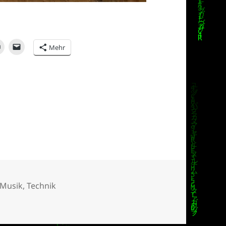
Mehr
Musik
,
Technik
CK ???