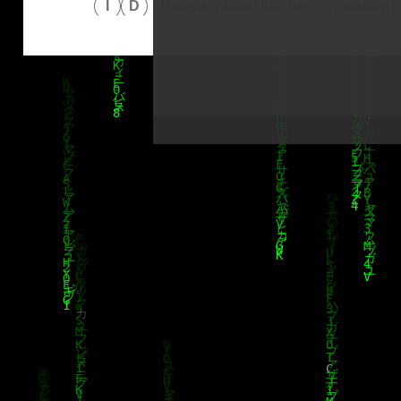
Datenschutzerklärung
proudly p
I
D