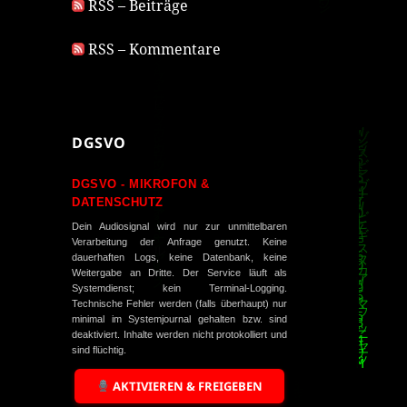
RSS – Beiträge
RSS – Kommentare
DGSVO
DGSVO - MIKROFON &
DATENSCHUTZ
Dein Audiosignal wird nur zur unmittelbaren
Verarbeitung der Anfrage genutzt. Keine
dauerhaften Logs, keine Datenbank, keine
Weitergabe an Dritte. Der Service läuft als
Systemdienst; kein Terminal-Logging.
Technische Fehler werden (falls überhaupt) nur
minimal im Systemjournal gehalten bzw. sind
deaktiviert. Inhalte werden nicht protokolliert und
sind flüchtig.
AKTIVIEREN & FREIGEBEN