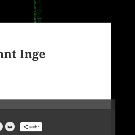
hnt Inge
Mehr