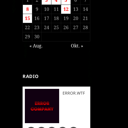
8
9
10
11
12
13
14
15
16
17
18
19
20
21
22
23
24
25
26
27
28
29
30
« Aug.
Okt. »
RADIO
ERROR.WTF