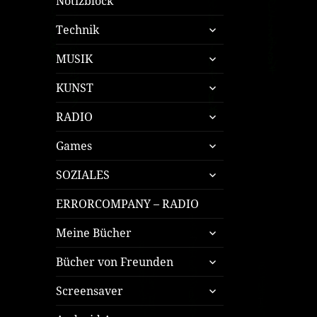
Notizblock
untermenü
Technik
öffnen
untermenü
MUSIK
öffnen
untermenü
KUNST
öffnen
untermenü
RADIO
öffnen
untermenü
Games
öffnen
untermenü
SOZIALES
öffnen
ERRORCOMPANY – RADIO
untermenü
Meine Bücher
öffnen
untermenü
Bücher von Freunden
öffnen
untermenü
Screensaver
öffnen