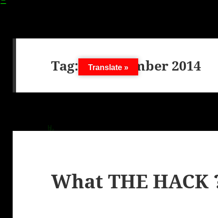
Tag:
4. September 2014
Translate »
What THE HACK 