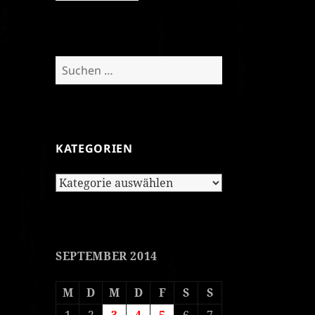
Suchen
nach:
KATEGORIEN
Kategorien
SEPTEMBER 2014
M
D
M
D
F
S
S
1
2
3
4
5
6
7