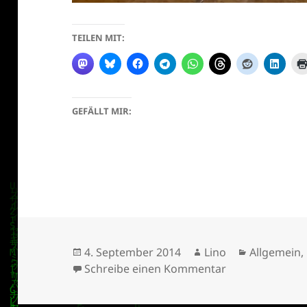
TEILEN MIT:
GEFÄLLT MIR:
Veröffentlicht
Autor
Kategorien
4. September 2014
Lino
Allgemein
,
am
zu What THE HA
Schreibe einen Kommentar