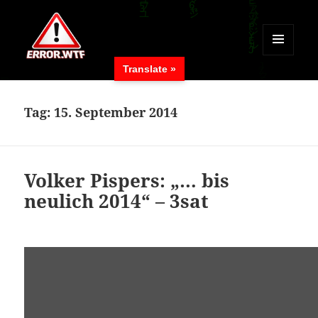
MENÜ
Translate »
UND
ERROR.WTF
WIDGETS
Tag:
15. September 2014
Volker Pispers: „… bis
neulich 2014“ – 3sat