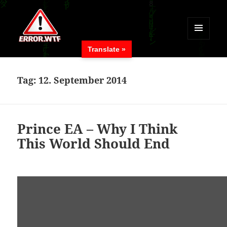
MENÜ
Translate »
UND
ERROR.WTF
WIDGETS
Tag:
12. September 2014
Prince EA – Why I Think
This World Should End