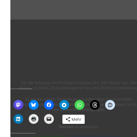
Für die Nutzung von YouTube (YouTube, LLC, 901 Cherry Ave., San
Bruno, CA 94066, USA) benötigen wir laut DSGVO Ihre Zustimmung
TEILEN MIT:
Es werden seitens YouTube personenbezogene Daten erhoben,
verarbeitet und gespeichert. Welche Daten genau entnehmen Sie bit
den Datenschutzbedingungen.
Mehr
Youtube
ist deaktiviert.