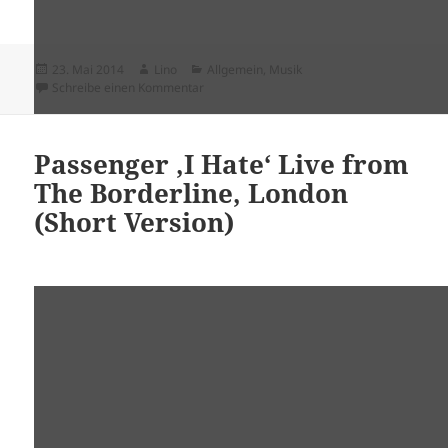
Veröffentlicht
Autor
Kategorien
23. Mai 2014
Lino
Allgemein
,
Musik
am
zu Mi sono rotto il Cazzo – Lo Stato Sociale
Schreibe einen Kommentar
Passenger ‚I Hate‘ Live from
The Borderline, London
(Short Version)