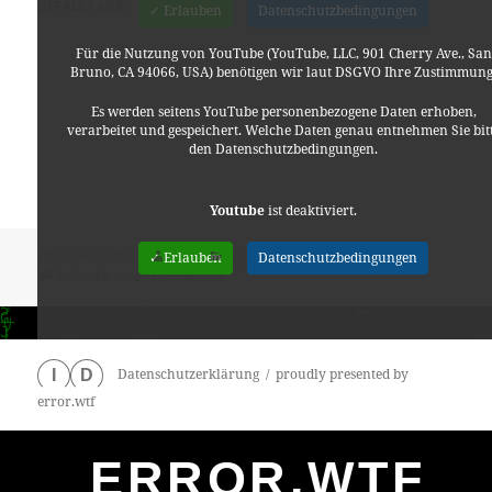
GEFÄLLT MIR:
✓ Erlauben
Datenschutzbedingungen
Für die Nutzung von YouTube (YouTube, LLC, 901 Cherry Ave., San
Bruno, CA 94066, USA) benötigen wir laut DSGVO Ihre Zustimmung
Es werden seitens YouTube personenbezogene Daten erhoben,
verarbeitet und gespeichert. Welche Daten genau entnehmen Sie bit
den Datenschutzbedingungen.
Youtube
ist deaktiviert.
Veröffentlicht
Autor
Kategorien
23. Mai 2014
Lino
Allgemein
,
Musik
✓ Erlauben
Datenschutzbedingungen
am
zu Passenger ‚I Hate‘ Live from The Borderl
Schreibe einen Kommentar
Datenschutzerklärung
proudly presented by
I
D
error.wtf
ERROR.WTF