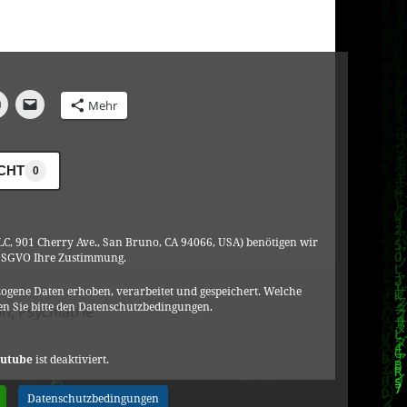
Mehr
ICHT
0
C, 901 Cherry Ave., San Bruno, CA 94066, USA) benötigen wir
DSGVO Ihre Zustimmung.
ogene Daten erhoben, verarbeitet und gespeichert. Welche
n Sie bitte den Datenschutzbedingungen.
ien
in
,
Psychiatrie
bt zu Psychiatrisierung/PsychKG’s/Meinungsmache/Sterblic
utube
ist deaktiviert.
Datenschutzbedingungen