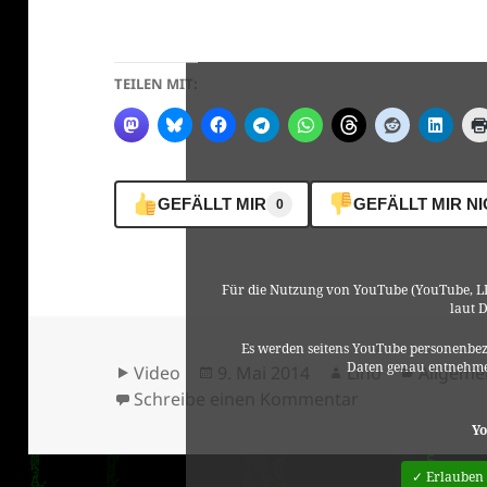
TEILEN MIT:
GEFÄLLT MIR
GEFÄLLT MIR N
0
Für die Nutzung von YouTube (YouTube, LL
laut 
Es werden seitens YouTube personenbez
Daten genau entnehme
Format
Veröffentlicht
Autor
Kategor
Video
9. Mai 2014
Lino
Allgeme
am
zu Matthias Sei
Schreibe einen Kommentar
Yo
✓ Erlauben