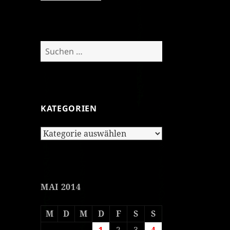
Suchen
nach:
KATEGORIEN
Kategorien
MAI 2014
M
D
M
D
F
S
S
1
2
3
4