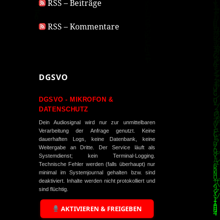
RSS – Beiträge
RSS – Kommentare
DGSVO
DGSVO - MIKROFON &
DATENSCHUTZ
Dein Audiosignal wird nur zur unmittelbaren
Verarbeitung der Anfrage genutzt. Keine
dauerhaften Logs, keine Datenbank, keine
Weitergabe an Dritte. Der Service läuft als
Systemdienst; kein Terminal-Logging.
Technische Fehler werden (falls überhaupt) nur
minimal im Systemjournal gehalten bzw. sind
deaktiviert. Inhalte werden nicht protokolliert und
sind flüchtig.
AKTIVIEREN & FREIGEBEN