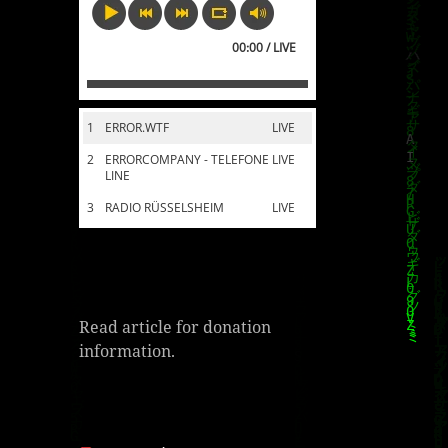
00:00 / LIVE
1
ERROR.WTF
LIVE
2
ERRORCOMPANY - TELEFONE
LIVE
LINE
3
RADIO RÜSSELSHEIM
LIVE
Read article for donation
information.