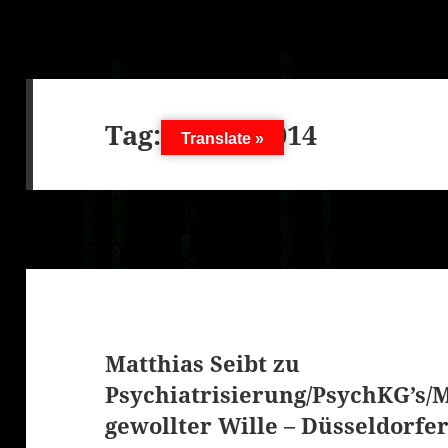
Tag:
9. Mai 2014
Translate »
Matthias Seibt zu
Psychiatrisierung/PsychKG’s/
gewollter Wille – Düsseldorfe