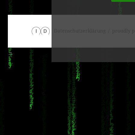
Datenschutzerklärung
proudly p
I
D
klärung