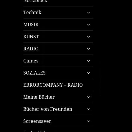
Notizblock
untermenü
Technik
öffnen
untermenü
MUSIK
öffnen
untermenü
KUNST
öffnen
untermenü
RADIO
öffnen
untermenü
Games
öffnen
untermenü
SOZIALES
öffnen
ERRORCOMPANY – RADIO
untermenü
Meine Bücher
öffnen
untermenü
Bücher von Freunden
öffnen
untermenü
Screensaver
öffnen