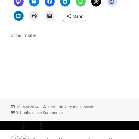
Mehr
GEFÄLLT MIR:
Veröffentlicht
Autor
Kategorien
16. Mai 2014
Lino
Allgemein
,
Musik
am
zu MC Cullah – I’m a Lonely Soul
Schreibe einen Kommentar