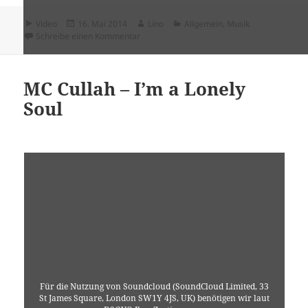
Format
Veröffentlicht
Autor
Kategorien
Video
16. Mai 2014
Lino
Allgemein
,
Musik
am
zu Cromosomi – Lo Stato Sociale
Schreibe einen Kommentar
MC Cullah – I’m a Lonely
Soul
Für die Nutzung von Soundcloud (SoundCloud Limited, 33
St James Square, London SW1Y 4JS, UK) benötigen wir laut