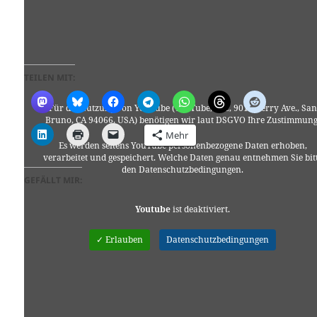
TEILEN MIT:
Für die Nutzung von YouTube (YouTube, LLC, 901 Cherry Ave., San
Bruno, CA 94066, USA) benötigen wir laut DSGVO Ihre Zustimmung
Mehr
Es werden seitens YouTube personenbezogene Daten erhoben,
verarbeitet und gespeichert. Welche Daten genau entnehmen Sie bit
den Datenschutzbedingungen.
GEFÄLLT MIR:
Youtube
ist deaktiviert.
✓ Erlauben
Datenschutzbedingungen