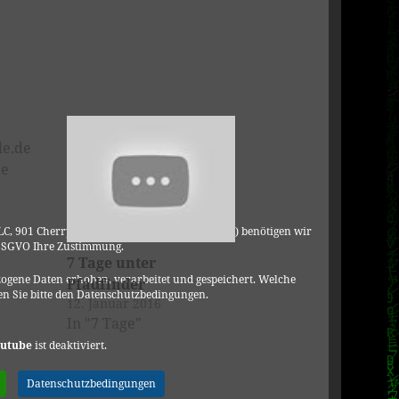
e.de
de
C, 901 Cherry Ave., San Bruno, CA 94066, USA) benötigen wir
DSGVO Ihre Zustimmung.
7 Tage unter
ogene Daten erhoben, verarbeitet und gespeichert. Welche
Pfadfinder
n Sie bitte den Datenschutzbedingungen.
12. Januar 2016
In "7 Tage"
utube
ist deaktiviert.
Datenschutzbedingungen