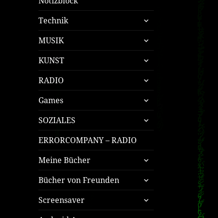
Notizblock
untermenü
Technik
öffnen
untermenü
MUSIK
öffnen
untermenü
KUNST
öffnen
untermenü
RADIO
öffnen
untermenü
Games
öffnen
untermenü
SOZIALES
öffnen
ERRORCOMPANY – RADIO
untermenü
Meine Bücher
öffnen
untermenü
Bücher von Freunden
öffnen
untermenü
Screensaver
öffnen