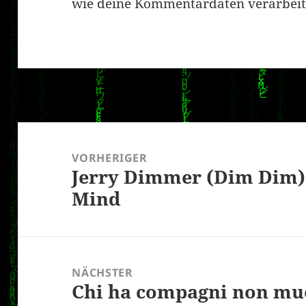
wie deine Kommentardaten verarbeit
Beitragsnavigation
VORHERIGER
Jerry Dimmer (Dim Dim)
Vorheriger
Mind
Beitrag:
NÄCHSTER
Chi ha compagni non muo
Nächster