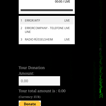
00:00 / LIVE
1
ERROR.WTF
LIVE
2
ERRORCOMPANY - TELEFONE
LIVE
LINE
3
RADIO RÜSSELSHEIM
LIVE
Your Donation
Amount:
Your total amount is :
0.00
(Currency: EUR)