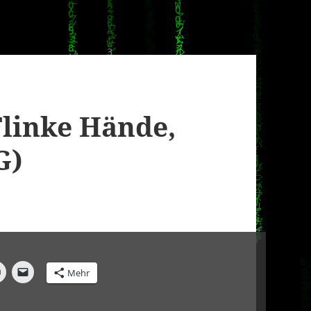
Flinke Hände,
G)
Mehr