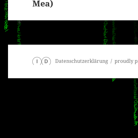
Mea)
Beitrag:
Datenschutzerklärung
proudly p
I
D