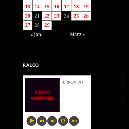
13
14
15
16
17
18
19
20
21
22
23
24
25
26
27
28
29
« Jan.
März »
RADIO
ERROR.WTF