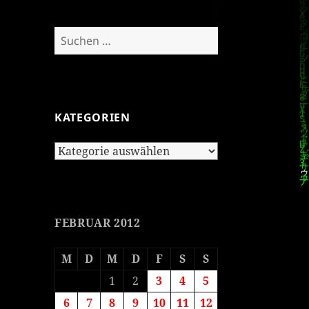
Suchen
nach:
KATEGORIEN
Kategorien
FEBRUAR 2012
M
D
M
D
F
S
S
1
2
3
4
5
6
7
8
9
10
11
12