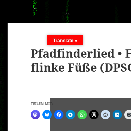
Translate »
Pfadfinderlied • 
flinke Füße (DPS
TEILEN MIT: