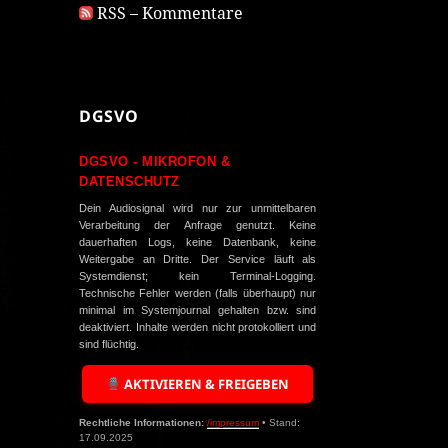
RSS – Kommentare
DGSVO
DGSVO - MIKROFON &
DATENSCHUTZ
Dein Audiosignal wird nur zur unmittelbaren
Verarbeitung der Anfrage genutzt. Keine
dauerhaften Logs, keine Datenbank, keine
Weitergabe an Dritte. Der Service läuft als
Systemdienst; kein Terminal-Logging.
Technische Fehler werden (falls überhaupt) nur
minimal im Systemjournal gehalten bzw. sind
deaktiviert. Inhalte werden nicht protokolliert und
sind flüchtig.
AKTIVIEREN & FREIGEBEN
Rechtliche Informationen:
/impressum
• Stand:
17.09.2025