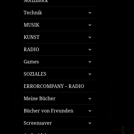
Notizblock
untermenü
Technik
öffnen
untermenü
MUSIK
öffnen
untermenü
KUNST
öffnen
untermenü
RADIO
öffnen
untermenü
Games
öffnen
untermenü
SOZIALES
öffnen
ERRORCOMPANY – RADIO
untermenü
Meine Bücher
öffnen
untermenü
Bücher von Freunden
öffnen
untermenü
Screensaver
öffnen