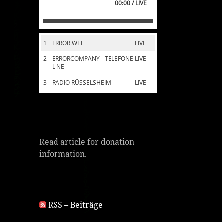
00:00 / LIVE
1
ERROR.WTF
LIVE
2
ERRORCOMPANY - TELEFONE
LIVE
LINE
3
RADIO RÜSSELSHEIM
LIVE
Read article for donation
information.
RSS – Beiträge