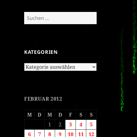
Suchen
nach:
KATEGORIEN
Kategorien
FEBRUAR 2012
M
D
M
D
F
S
S
1
2
3
4
5
6
7
8
9
10
11
12