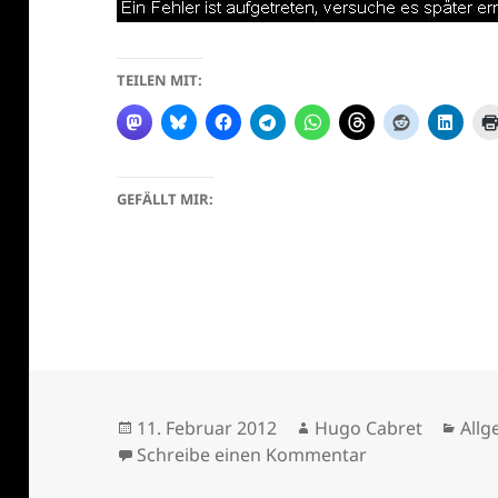
TEILEN MIT:
GEFÄLLT MIR:
Veröffentlicht
Autor
Kate
11. Februar 2012
Hugo Cabret
Allg
am
zu Unbenannt-
Schreibe einen Kommentar