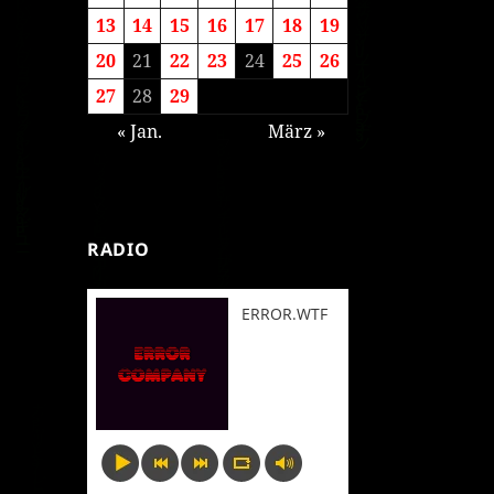
13
14
15
16
17
18
19
20
21
22
23
24
25
26
27
28
29
« Jan.
März »
RADIO
ERROR.WTF