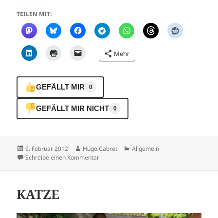
TEILEN MIT:
Mehr
GEFÄLLT MIR
0
GEFÄLLT MIR NICHT
0
Veröffentlicht
Autor
Kategorien
9. Februar 2012
Hugo Cabret
Allgemein
am
zu BERCHIDA
Schreibe einen Kommentar
KATZE