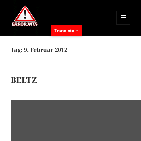
MENÜ
Translate »
UND
ERROR.WTF
WIDGETS
Tag:
9. Februar 2012
BELTZ