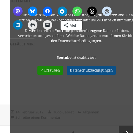
TEILEN MIT:
Für die Nutzung von YouTube (YouTube, LLC, 901 Cherry Ave., San
Bruno, CA 94066, USA) benötigen wir laut DSGVO Ihre Zustimmung
Mehr
Es werden seitens YouTube personenbezogene Daten erhoben,
verarbeitet und gespeichert. Welche Daten genau entnehmen Sie bit
den Datenschutzbedingungen.
GEFÄLLT MIR:
Youtube
ist deaktiviert.
✓ Erlauben
Datenschutzbedingungen
Veröffentlicht
Autor
Kategorien
14. Februar 2012
Hugo Cabret
Allgemein
am
zu APPARAT
Schreibe einen Kommentar
Seitennummerierung