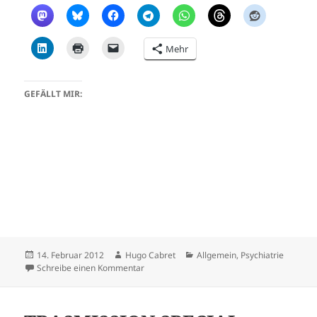
Mehr
GEFÄLLT MIR:
Veröffentlicht
Autor
Kategorien
14. Februar 2012
Hugo Cabret
Allgemein
,
Psychiatrie
am
zu Hurrah, Zwangsbehandlung unter Betreuun
Schreibe einen Kommentar