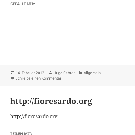
GEFÄLLT MIR:
Veröffentlicht
Autor
Kategorien
14. Februar 2012
Hugo Cabret
Allgemein
am
zu TRASMISSION SPECIAL
Schreibe einen Kommentar
http://fioresardo.org
http://fioresardo.org
TEILEN MIT: