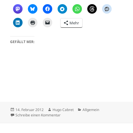
Mehr
GEFÄLLT MIR:
Veröffentlicht
Autor
Kategorien
14. Februar 2012
Hugo Cabret
Allgemein
am
zu http://fioresardo.org
Schreibe einen Kommentar