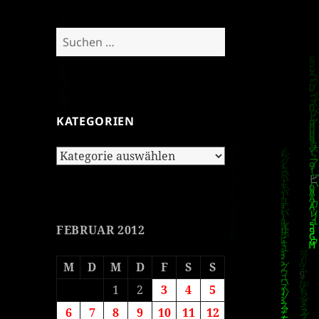
Suchen
nach:
KATEGORIEN
Kategorien
FEBRUAR 2012
M
D
M
D
F
S
S
1
2
3
4
5
6
7
8
9
10
11
12