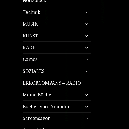
Notizblock
untermenü
Technik
öffnen
untermenü
MUSIK
öffnen
untermenü
KUNST
öffnen
untermenü
RADIO
öffnen
untermenü
Games
öffnen
untermenü
SOZIALES
öffnen
ERRORCOMPANY – RADIO
untermenü
Meine Bücher
öffnen
untermenü
Bücher von Freunden
öffnen
untermenü
Screensaver
öffnen