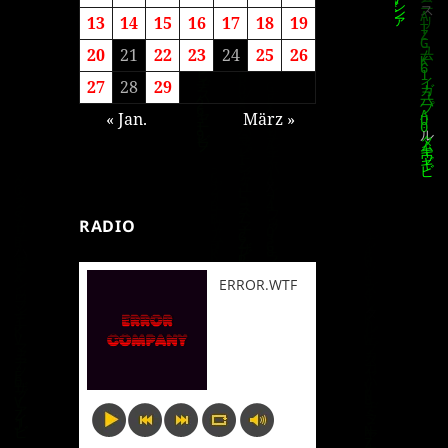
13
14
15
16
17
18
19
20
21
22
23
24
25
26
27
28
29
« Jan.
März »
RADIO
ERROR.WTF