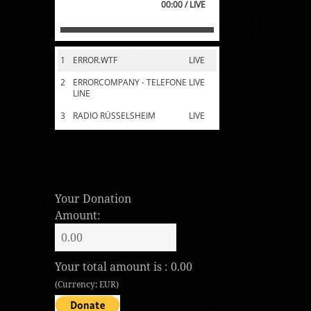
00:00 / LIVE
1
ERROR.WTF
LIVE
2
ERRORCOMPANY - TELEFONE
LIVE
LINE
3
RADIO RÜSSELSHEIM
LIVE
Your Donation
Amount:
Your total amount is :
0.00
(Currency: EUR)