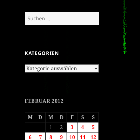
Suchen
nach:
KATEGORIEN
Kategorien
FEBRUAR 2012
M
D
M
D
F
S
S
1
2
3
4
5
6
7
8
9
10
11
12