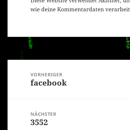
Diese Website verwendet Akismet, u
wie deine Kommentardaten verarbeit
Beitragsnavigation
VORHERIGER
facebook
Vorheriger
Beitrag:
NÄCHSTER
3552
Nächster