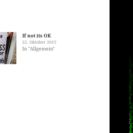
If not its OK
22. Oktober 2015
In "Allgemein"