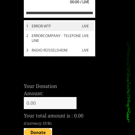
00:00 / LIVE
1
ERROR.WTF
LIVE
2
ERRORCOMPANY - TELEFONE
LIVE
LINE
3
RADIO RÜSSELSHEIM
LIVE
Your Donation
Amount:
Your total amount is :
0.00
(Currency: EUR)