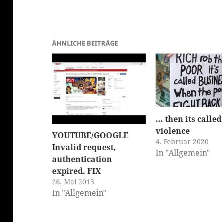
ÄHNLICHE BEITRÄGE
klärung
… then its called
violence
YOUTUBE/GOOGLE
4. Februar 2020
Invalid request,
In "Allgemein"
authentication
expired. FIX
26. Mai 2013
In "Allgemein"