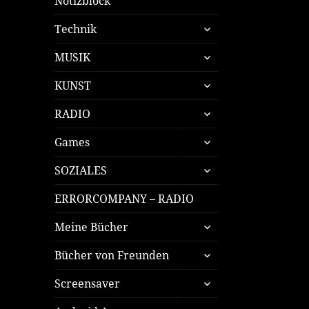
Notizblock
untermenü
Technik
öffnen
untermenü
MUSIK
öffnen
untermenü
KUNST
öffnen
untermenü
RADIO
öffnen
untermenü
Games
öffnen
untermenü
SOZIALES
öffnen
ERRORCOMPANY – RADIO
untermenü
Meine Bücher
öffnen
untermenü
Bücher von Freunden
öffnen
untermenü
Screensaver
öffnen