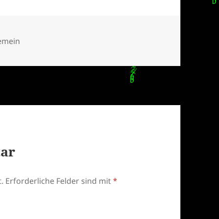
gorien
emein
tar
.
Erforderliche Felder sind mit
*