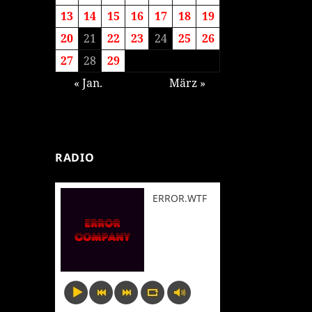
13
14
15
16
17
18
19
20
21
22
23
24
25
26
27
28
29
« Jan.
März »
RADIO
ERROR.WTF