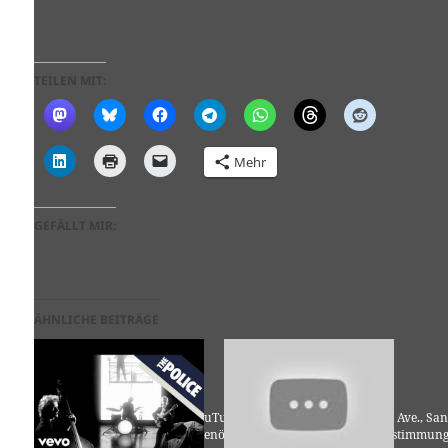
TEILEN MIT:
Mehr
GEFÄLLT MIR:
ÄHNLICHE BEITRÄGE
Für die Nutzung von YouTube (YouTube, LLC, 901 Cherry Ave., San
Bruno, CA 94066, USA) benötigen wir laut DSGVO Ihre Zustimmung