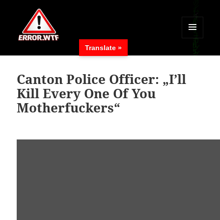
MENÜ
Translate »
UND
ERROR.WTF
WIDGETS
Canton Police Officer: „I’ll
Kill Every One Of You
Motherfuckers“