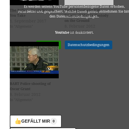
Es werden seitens YouTube personenbezogene Daten erhoben,
The Police – Every Breath
Police Shoot and Kill
verarbeitet und gespeichert. Welche Daten genau entnehmen Sie bit
You Take
Unarmed Man in Custody
den Datenschutzbedingungen.
1. September 2017
on the Ground
8. Februar 2012
In "Allgemein"
In "Allgemein"
Youtube
ist deaktiviert.
✓ Erlauben
Datenschutzbedingungen
BART Police shooting of
Oscar Grant
8. Februar 2012
In "Allgemein"
GEFÄLLT MIR
0