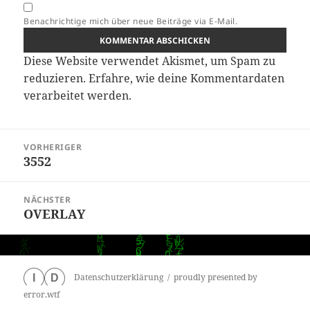
Benachrichtige mich über neue Beiträge via E-Mail.
Diese Website verwendet Akismet, um Spam zu
reduzieren.
Erfahre, wie deine Kommentardaten
verarbeitet werden.
Beitragsnavigation
VORHERIGER
3552
Vorheriger
Beitrag:
NÄCHSTER
OVERLAY
Nächster
Beitrag:
Datenschutzerklärung
proudly presented by
I
D
error.wtf