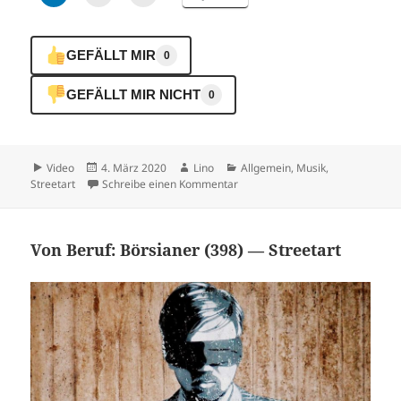
GEFÄLLT MIR
0
GEFÄLLT MIR NICHT
0
Format
Veröffentlicht
Autor
Kategorien
Video
4. März 2020
Lino
Allgemein
,
Musik
,
am
zu Berlin Contingent – This is R
Streetart
Schreibe einen Kommentar
Von Beruf: Börsianer (398) — Streetart