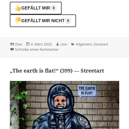
GEFÄLLT MIR
0
GEFÄLLT MIR NICHT
0
Format
Veröffentlicht
Autor
Kategorien
Zitat
4. März 2020
Lino
Allgemein
,
Streetart
am
zu Von Beruf: Börsianer (398) — Streetart
Schreibe einen Kommentar
„The earth is flat!“ (399) — Streetart