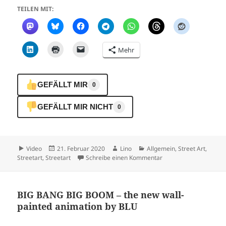
TEILEN MIT:
Mehr
GEFÄLLT MIR
0
GEFÄLLT MIR NICHT
0
Format
Veröffentlicht
Autor
Kategorien
Video
21. Februar 2020
Lino
Allgemein
,
Street Art
,
am
zu Vielfalt #Grafitti #S
Streetart
,
Streetart
Schreibe einen Kommentar
BIG BANG BIG BOOM – the new wall-
painted animation by BLU