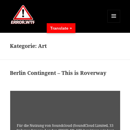
MENÜ
Translate »
UND
ERROR.WTF
WIDGETS
Kategorie:
Art
Berlin Contingent – This is Roverway
Für die Nutzung von Soundcloud (SoundCloud Limited, 33