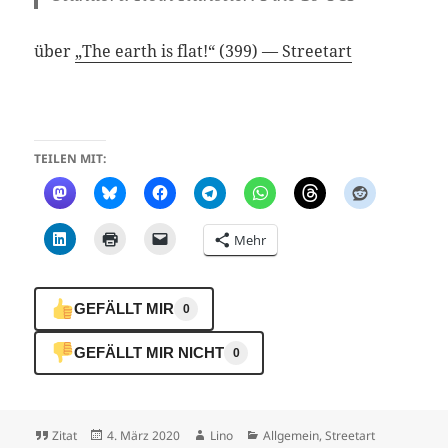
über
„The earth is flat!“ (399) — Streetart
TEILEN MIT:
Mehr
GEFÄLLT MIR
0
GEFÄLLT MIR NICHT
0
Format
Veröffentlicht
Autor
Kategorien
Zitat
4. März 2020
Lino
Allgemein
,
Streetart