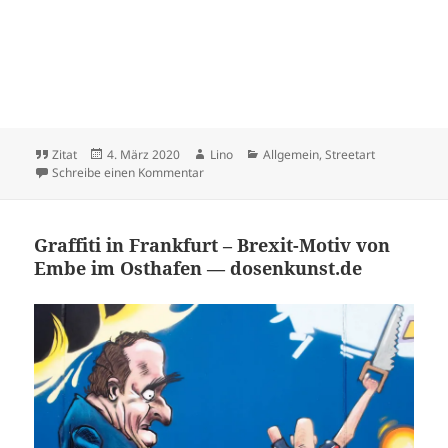
Format
Veröffentlicht
Autor
Kategorien
Zitat
4. März 2020
Lino
Allgemein
,
Streetart
am
zu Von Beruf: Börsianer (398) — Streetart
Schreibe einen Kommentar
Graffiti in Frankfurt – Brexit-Motiv von
Embe im Osthafen — dosenkunst.de