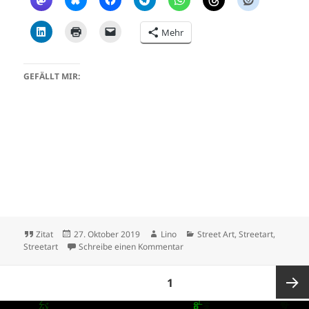
Mehr
GEFÄLLT MIR:
Format
Veröffentlicht
Autor
Kategorien
Zitat
27. Oktober 2019
Lino
Street Art
,
Streetart
,
am
zu Frankfurt – Graffiti am Rats
Streetart
Schreibe einen Kommentar
Seitennummerierung
SEITE
1
der
Beiträge