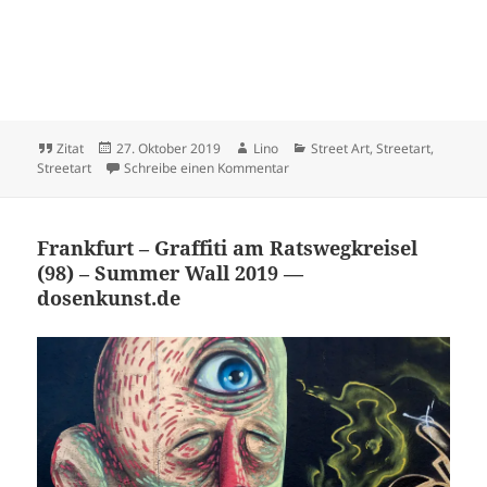
Format
Veröffentlicht
Autor
Kategorien
Zitat
27. Oktober 2019
Lino
Street Art
,
Streetart
,
am
zu BLEND Graffiti Event im Gallu
Streetart
Schreibe einen Kommentar
Frankfurt – Graffiti am Ratswegkreisel
(98) – Summer Wall 2019 —
dosenkunst.de