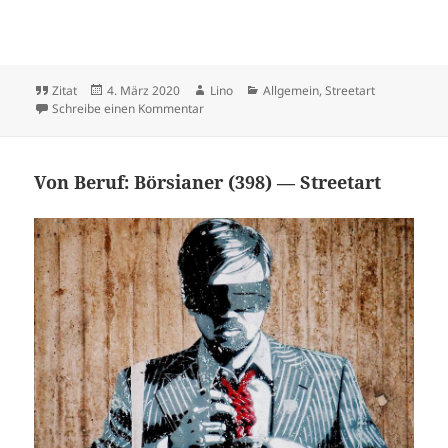
Format
Veröffentlicht
Autor
Kategorien
Zitat
4. März 2020
Lino
Allgemein
,
Streetart
am
zu „The earth is flat!“ (399) — Streetart
Schreibe einen Kommentar
Von Beruf: Börsianer (398) — Streetart