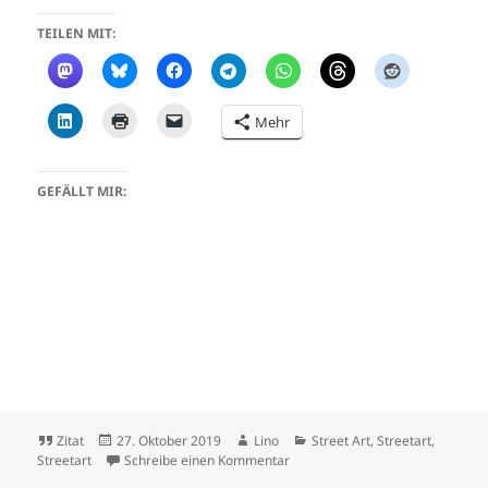
TEILEN MIT:
Mehr
GEFÄLLT MIR:
Format
Veröffentlicht
Autor
Kategorien
Zitat
27. Oktober 2019
Lino
Street Art
,
Streetart
,
am
zu Graffiti in Frankfurt – Brexi
Streetart
Schreibe einen Kommentar