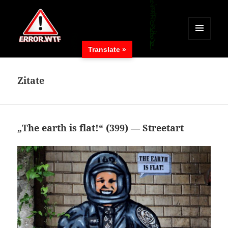
MENÜ
Translate »
UND
ERROR.WTF
WIDGETS
Zitate
„The earth is flat!“ (399) — Streetart