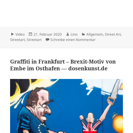
Format
Veröffentlicht
Autor
Kategorien
Video
21. Februar 2020
Lino
Allgemein
,
Street Art
,
am
zu Vielfalt #Grafitti #S
Streetart
,
Streetart
Schreibe einen Kommentar
Graffiti in Frankfurt – Brexit-Motiv von
Embe im Osthafen — dosenkunst.de