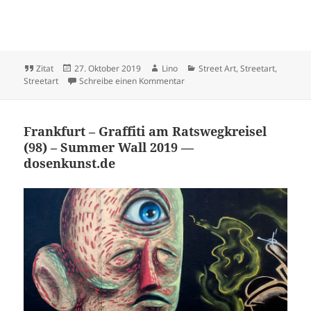
Format
Veröffentlicht
Autor
Kategorien
Zitat
27. Oktober 2019
Lino
Street Art
,
Streetart
,
am
zu BLEND Graffiti Event im Gallu
Streetart
Schreibe einen Kommentar
Frankfurt – Graffiti am Ratswegkreisel
(98) – Summer Wall 2019 —
dosenkunst.de