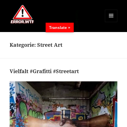
MENÜ
Translate »
UND
ERROR.WTF
WIDGETS
Kategorie:
Street Art
Vielfalt #Grafitti #Streetart