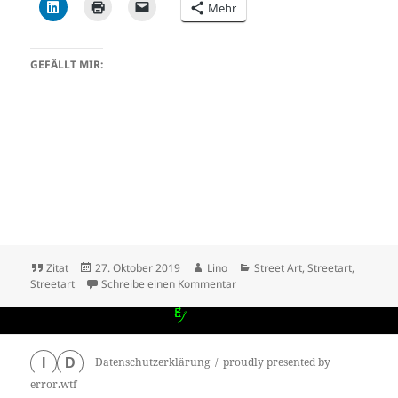
Mehr
GEFÄLLT MIR:
Format
Veröffentlicht
Autor
Kategorien
Zitat
27. Oktober 2019
Lino
Street Art
,
Streetart
,
am
zu Frankfurt – Graffiti am Rats
Streetart
Schreibe einen Kommentar
Datenschutzerklärung
proudly presented by
I
D
error.wtf