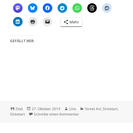
Mehr
GEFÄLLT MIR:
Format
Veröffentlicht
Autor
Kategorien
Zitat
27. Oktober 2019
Lino
Street Art
,
Streetart
,
am
zu Graffiti in Frankfurt – Brexi
Streetart
Schreibe einen Kommentar