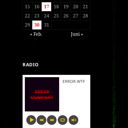
15
16
17
18
19
20
21
22
23
24
25
26
27
28
29
30
31
« Feb.
Juni »
RADIO
ERROR.WTF