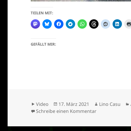
TEILEN MIT:
GEFÄLLT MIR:
Format
Veröffentlicht
Autor
Video
17. März 2021
Lino Casu
am
zu YOUR COMFO
Schreibe einen Kommentar