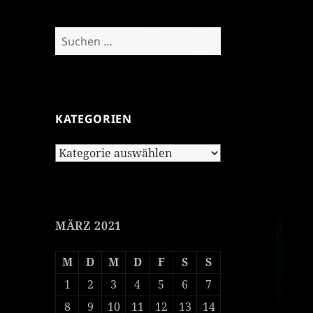
Suchen
nach:
KATEGORIEN
Kategorien
MÄRZ 2021
M
D
M
D
F
S
S
1
2
3
4
5
6
7
8
9
10
11
12
13
14