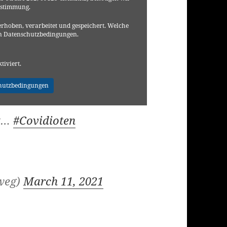
ustimmung.
rhoben, verarbeitet und gespeichert. Welche
en Datenschutzbedingungen.
ktiviert.
hutzbedingungen
at…
#Covidioten
weg)
March 11, 2021