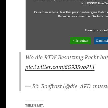
laut DSGVO Ihre Z
Es werden seitens HearThis personenbezogene Daten e
Daten genau entnehmen Sie bitte d
Hearthis
ist dea
✓ Erlauben
Datensc
Wo die RTW Besatzung Recht h
pic.twitter.com/6O93SvbPLJ
— Bö_Boefrost (@die_AFD_muss
TEILEN MIT: