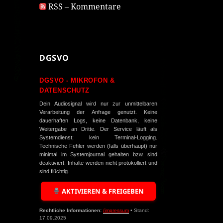
RSS – Kommentare
DGSVO
DGSVO - MIKROFON &
DATENSCHUTZ
Dein Audiosignal wird nur zur unmittelbaren
Verarbeitung der Anfrage genutzt. Keine
dauerhaften Logs, keine Datenbank, keine
Weitergabe an Dritte. Der Service läuft als
Systemdienst; kein Terminal-Logging.
Technische Fehler werden (falls überhaupt) nur
minimal im Systemjournal gehalten bzw. sind
deaktiviert. Inhalte werden nicht protokolliert und
sind flüchtig.
AKTIVIEREN & FREIGEBEN
Rechtliche Informationen:
/impressum
• Stand:
17.09.2025