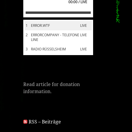
00:00 / LIVE
1
ERROR.WTF
LIVE
2
ERRORCOMPANY - TELEFONE
LIVE
LINE
3
RADIO RÜSSELSHEIM
LIVE
Read article for donation
information.
RSS – Beiträge