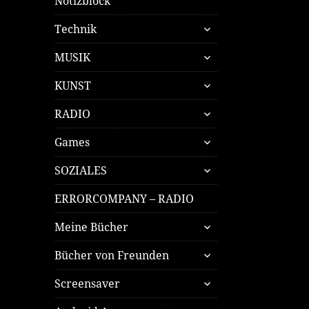
Notizblock
untermenü
Technik
öffnen
untermenü
MUSIK
öffnen
untermenü
KUNST
öffnen
untermenü
RADIO
öffnen
untermenü
Games
öffnen
untermenü
SOZIALES
öffnen
ERRORCOMPANY – RADIO
untermenü
Meine Bücher
öffnen
untermenü
Bücher von Freunden
öffnen
untermenü
Screensaver
öffnen