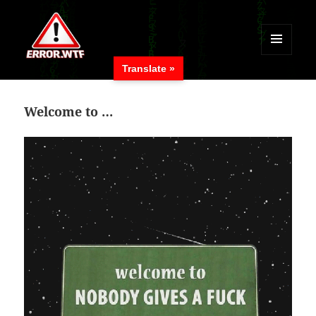
MENÜ
Translate »
UND
ERROR.WTF
WIDGETS
Welcome to …