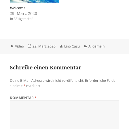
Welcome
29. März 2020
In "Allgemein"
Format
Veröffentlicht
Autor
Kategorien
Video
22. März 2020
Lino Casu
Allgemein
am
Schreibe einen Kommentar
Deine E-Mail-Adresse wird nicht veröffentlicht.
Erforderliche Felder
sind mit
*
markiert
KOMMENTAR
*