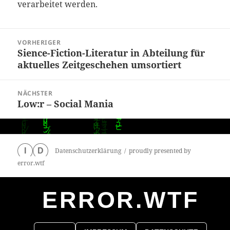
verarbeitet werden.
Beitragsnavigation
VORHERIGER
Sience-Fiction-Literatur in Abteilung für
Vorheriger
aktuelles Zeitgeschehen umsortiert
Beitrag:
NÄCHSTER
Low:r – Social Mania
Nächster
Beitrag:
Datenschutzerklärung
proudly presented by
I
D
error.wtf
ERROR.WTF
0
particles