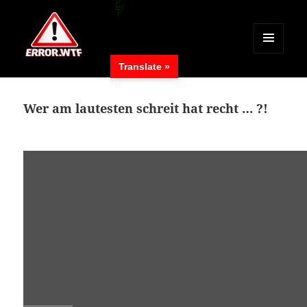
MENÜ
Translate »
UND
ERROR.WTF
WIDGETS
Wer am lautesten schreit hat recht … ?!