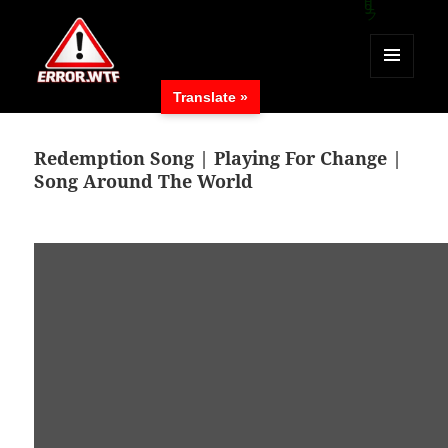
MENÜ
Translate »
UND
ERROR.WTF
WIDGETS
Redemption Song | Playing For Change |
Song Around The World