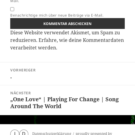
Mail.
Benachrichtige mich über neue Beiträge via E-Mail.
Diese Website verwendet Akismet, um Spam zu
reduzieren.
Erfahre, wie deine Kommentardaten
verarbeitet werden.
Beitragsnavigation
VORHERIGER
.
Vorheriger
Beitrag:
NÄCHSTER
„One Love“ | Playing For Change | Song
Nächster
Around The World
Beitrag:
Datenschutzerklärung
proudly presented by
I
D