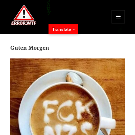
MENÜ
Translate »
UND
ERROR.WTF
WIDGETS
Guten Morgen