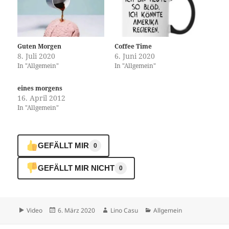
Guten Morgen
Coffee Time
8. Juli 2020
6. Juni 2020
In "Allgemein"
In "Allgemein"
eines morgens
16. April 2012
In "Allgemein"
GEFÄLLT MIR
0
GEFÄLLT MIR NICHT
0
Format
Veröffentlicht
Autor
Kategorien
Video
6. März 2020
Lino Casu
Allgemein
am