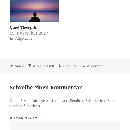
Quiet Thoughts
19. November 2017
In "Allgemein"
Format
Veröffentlicht
Autor
Kategorien
Video
4. März 2020
Lino Casu
Allgemein
am
Schreibe einen Kommentar
Deine E-Mail-Adresse wird nicht veröffentlicht.
Erforderliche Felder
sind mit
*
markiert
KOMMENTAR
*