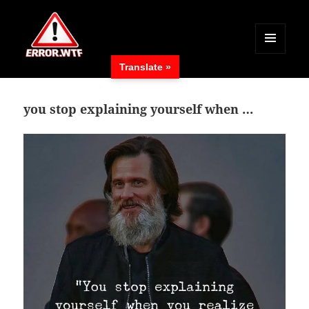
MENÜ
Translate »
UND
ERROR.WTF
WIDGETS
you stop explaining yourself when …