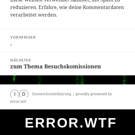
reduzieren.
Erfahre, wie deine Kommentardaten
verarbeitet werden.
Beitragsnavigation
VORHERIGER
.
Vorheriger
Beitrag:
NÄCHSTER
zum Thema Besuchskomissionen
Nächster
Beitrag:
Datenschutzerklärung
proudly presented by
I
D
error.wtf
ERROR.WTF
0
particles