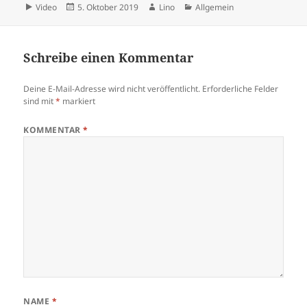
Die Fachzeitschrift «Scientific
Format
Veröffentlicht
Autor
Kategorien
Video
5. Oktober 2019
Lino
Allgemein
Reports» hat die Resultate
am
veröffentlicht. Menschen mit
psychischen Krankheiten
leiden unter starker sozialer
Schreibe einen Kommentar
Stigmatisierung. Zusätzlich
zu den eigentlichen…
Deine E-Mail-Adresse wird nicht veröffentlicht.
Erforderliche Felder
sind mit
*
markiert
KOMMENTAR
*
NAME
*