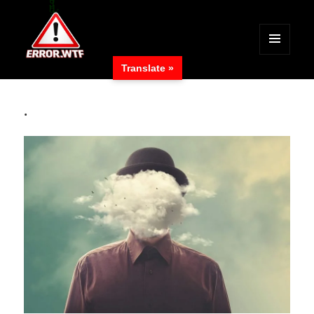
MENÜ
Translate »
UND
ERROR.WTF
WIDGETS
.