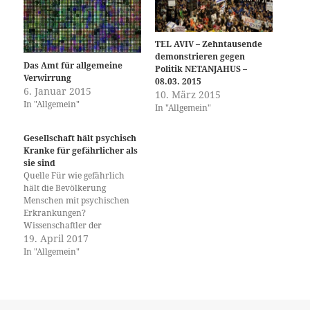
TEL AVIV – Zehntausende
demonstrieren gegen
Das Amt für allgemeine
Politik NETANJAHUS –
Verwirrung
08.03. 2015
6. Januar 2015
10. März 2015
In "Allgemein"
In "Allgemein"
Gesellschaft hält psychisch
Kranke für gefährlicher als
sie sind
Quelle Für wie gefährlich
hält die Bevölkerung
Menschen mit psychischen
Erkrankungen?
Wissenschaftler der
Universität Basel und der
19. April 2017
Universitären
In "Allgemein"
Psychiatrischen Kliniken
Basel haben untersucht,
welche Faktoren die soziale
Stigmatisierung beeinflussen.