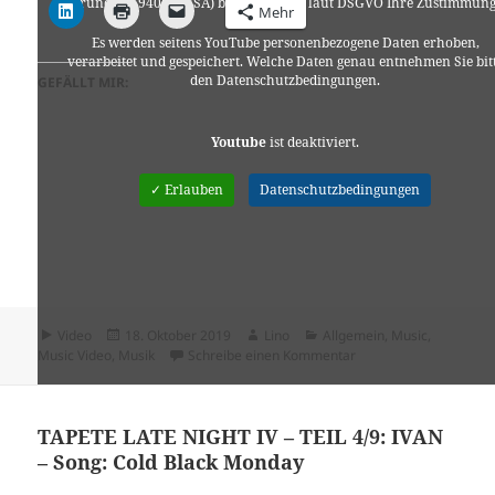
Bruno, CA 94066, USA) benötigen wir laut DSGVO Ihre Zustimmung
Mehr
Es werden seitens YouTube personenbezogene Daten erhoben,
verarbeitet und gespeichert. Welche Daten genau entnehmen Sie bit
den Datenschutzbedingungen.
GEFÄLLT MIR:
Youtube
ist deaktiviert.
✓ Erlauben
Datenschutzbedingungen
Format
Veröffentlicht
Autor
Kategorien
Video
18. Oktober 2019
Lino
Allgemein
,
Music
,
am
zu Sean Rowe – „To Le
Music Video
,
Musik
Schreibe einen Kommentar
TAPETE LATE NIGHT IV – TEIL 4/9: IVAN
– Song: Cold Black Monday