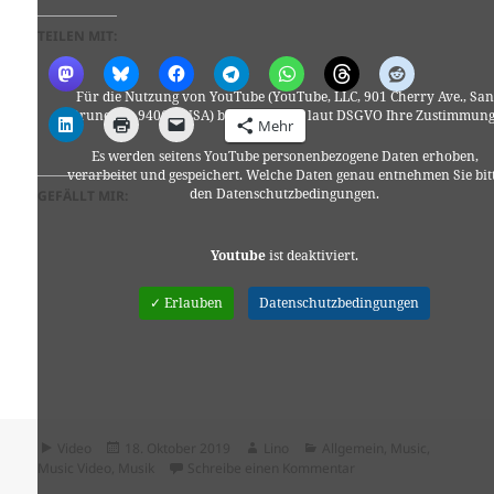
TEILEN MIT:
Für die Nutzung von YouTube (YouTube, LLC, 901 Cherry Ave., San
Bruno, CA 94066, USA) benötigen wir laut DSGVO Ihre Zustimmung
Mehr
Es werden seitens YouTube personenbezogene Daten erhoben,
verarbeitet und gespeichert. Welche Daten genau entnehmen Sie bit
den Datenschutzbedingungen.
GEFÄLLT MIR:
Youtube
ist deaktiviert.
✓ Erlauben
Datenschutzbedingungen
Format
Veröffentlicht
Autor
Kategorien
Video
18. Oktober 2019
Lino
Allgemein
,
Music
,
am
zu Engel im Himmel – 
Music Video
,
Musik
Schreibe einen Kommentar