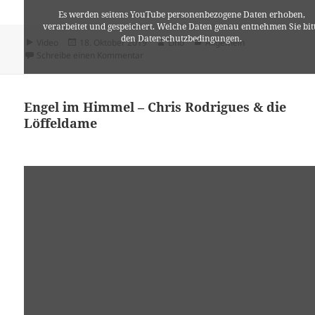
Es werden seitens YouTube personenbezogene Daten erhoben,
verarbeitet und gespeichert. Welche Daten genau entnehmen Sie bit
den Datenschutzbedingungen.
Format
Veröffentlicht
Autor
Kategorien
Video
18. Oktober 2019
Lino
Allgemein
am
zu .
Schreibe einen Kommentar
Youtube
ist deaktiviert.
Engel im Himmel – Chris Rodrigues & die
✓ Erlauben
Datenschutzbedingungen
Löffeldame