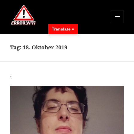
MENÜ
Translate »
UND
ERROR.WTF
WIDGETS
Tag:
18. Oktober 2019
.