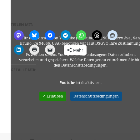
TEILEN MIT:
Für die Nutzung von YouTube (YouTube, LLC, 901 Cherry Ave., San
Bruno, CA 94066, USA) benötigen wir laut DSGVO Ihre Zustimmung
Mehr
Es werden seitens YouTube personenbezogene Daten erhoben,
verarbeitet und gespeichert. Welche Daten genau entnehmen Sie bit
den Datenschutzbedingungen.
GEFÄLLT MIR:
Youtube
ist deaktiviert.
✓ Erlauben
Datenschutzbedingungen