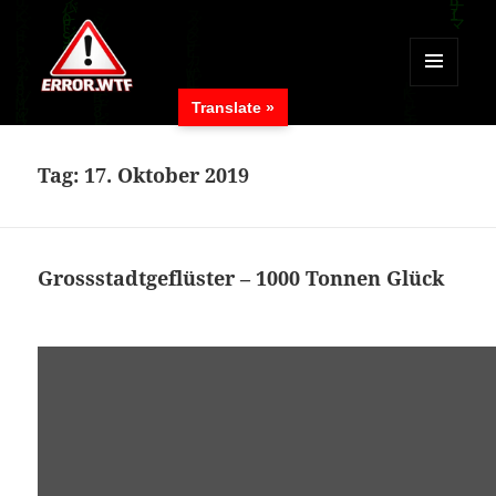
MENÜ
Translate »
UND
ERROR.WTF
WIDGETS
Tag:
17. Oktober 2019
Grossstadtgeflüster – 1000 Tonnen Glück