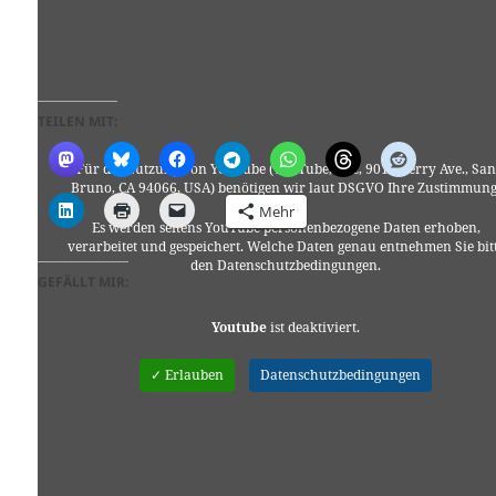
TEILEN MIT:
Für die Nutzung von YouTube (YouTube, LLC, 901 Cherry Ave., San
Bruno, CA 94066, USA) benötigen wir laut DSGVO Ihre Zustimmung
Mehr
Es werden seitens YouTube personenbezogene Daten erhoben,
verarbeitet und gespeichert. Welche Daten genau entnehmen Sie bit
den Datenschutzbedingungen.
GEFÄLLT MIR:
Youtube
ist deaktiviert.
✓ Erlauben
Datenschutzbedingungen