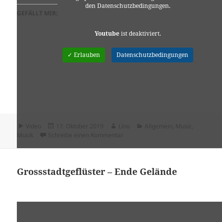
den Datenschutzbedingungen.
GEFÄLLT MIR:
Youtube
ist deaktiviert.
✓ Erlauben
Datenschutzbedingungen
Format
Veröffentlicht
Autor
Kategorien
Video
17. Oktober 2019
Lino
Allgemein
,
Music
,
am
zu Großstadtgeflüster – Du mecker
Musik
Schreibe einen Kommentar
Grossstadtgeflüster – Ende Gelände