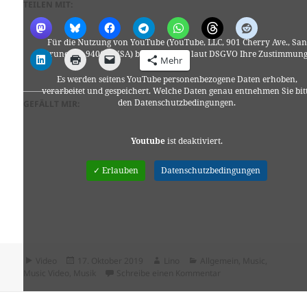
TEILEN MIT:
Für die Nutzung von YouTube (YouTube, LLC, 901 Cherry Ave., San
Bruno, CA 94066, USA) benötigen wir laut DSGVO Ihre Zustimmung
Mehr
Es werden seitens YouTube personenbezogene Daten erhoben,
verarbeitet und gespeichert. Welche Daten genau entnehmen Sie bit
den Datenschutzbedingungen.
GEFÄLLT MIR:
Youtube
ist deaktiviert.
✓ Erlauben
Datenschutzbedingungen
Format
Veröffentlicht
Autor
Kategorien
Video
17. Oktober 2019
Lino
Allgemein
,
Music
,
am
zu GROSSSTADTGEFL
Music Video
,
Musik
Schreibe einen Kommentar