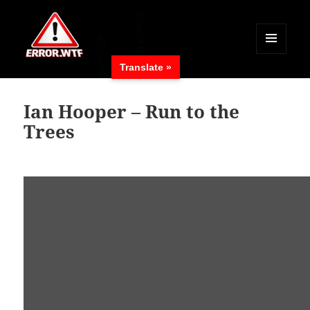
MENÜ
Translate »
UND
ERROR.WTF
WIDGETS
Ian Hooper – Run to the
Trees