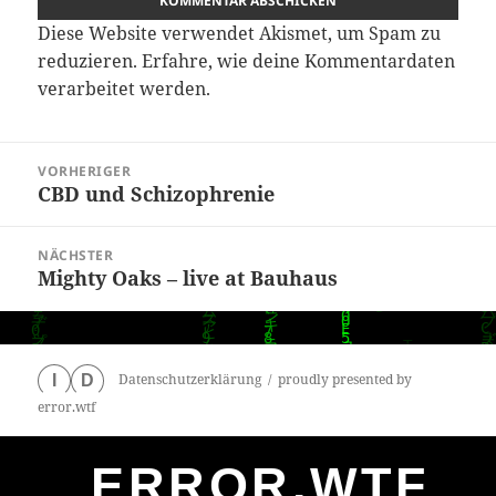
Diese Website verwendet Akismet, um Spam zu
reduzieren.
Erfahre, wie deine Kommentardaten
verarbeitet werden.
Beitragsnavigation
VORHERIGER
CBD und Schizophrenie
Vorheriger
Beitrag:
NÄCHSTER
Mighty Oaks – live at Bauhaus
Nächster
Beitrag:
Datenschutzerklärung
proudly presented by
I
D
error.wtf
ERROR.WTF