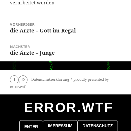
verarbeitet werden.
Beitragsnavigation
VORHERIGER
die Ärzte – Gott im Regal
Vorheriger
Beitrag:
NÄCHSTER
die Ärzte – Junge
Nächster
Beitrag:
Datenschutzerklärung
proudly presented by
I
D
error.wtf
ERROR.WTF
0
particles
IMPRESSUM
DATENSCHUTZ
ENTER