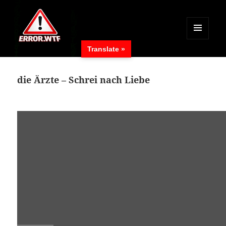
MENÜ
Translate »
UND
ERROR.WTF
WIDGETS
die Ärzte – Schrei nach Liebe