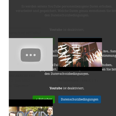
Es werden seitens YouTube personenbezogene Daten erhoben,
verarbeitet und gespeichert. Welche Daten genau entnehmen Sie bit
den Datenschutzbedingungen.
Youtube
ist deaktiviert.
ÄHNLICHE BEITRÄGE
✓ Erlauben
Datenschutzbedingungen
Für die Nutzung von YouTube (YouTube, LLC, 901 Cherry Ave., San
Bruno, CA 94066, USA) benötigen wir laut DSGVO Ihre Zustimmung
Es werden seitens YouTube personenbezogene Daten erhoben,
verarbeitet und gespeichert. Welche Daten genau entnehmen Sie bit
den Datenschutzbedingungen.
BREAKBEAT ERA
Das Lumpenpack –
23. Juli 2013
Verliebeslied | Eva P. | ? |
10. März 2018
In "Allgemein"
Youtube
ist deaktiviert.
In "Allgemein"
✓ Erlauben
Datenschutzbedingungen