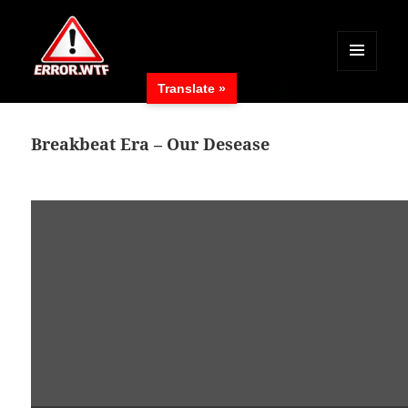
MENÜ
Translate »
UND
ERROR.WTF
WIDGETS
Breakbeat Era – Our Desease