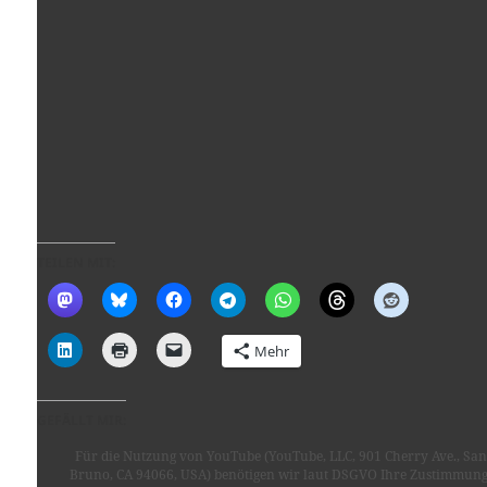
TEILEN MIT:
Mehr
GEFÄLLT MIR:
Für die Nutzung von YouTube (YouTube, LLC, 901 Cherry Ave., San
Bruno, CA 94066, USA) benötigen wir laut DSGVO Ihre Zustimmung