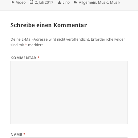
Format
Veröffentlicht
Autor
Kategorien
Video
2. Juli 2017
Lino
Allgemein
,
Music
,
Musik
am
Schreibe einen Kommentar
Deine E-Mail-Adresse wird nicht veröffentlicht.
Erforderliche Felder
sind mit
*
markiert
KOMMENTAR
*
NAME
*