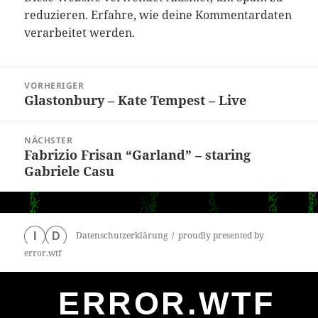
reduzieren.
Erfahre, wie deine Kommentardaten
verarbeitet werden.
Beitragsnavigation
VORHERIGER
Glastonbury – Kate Tempest – Live
Vorheriger
Beitrag:
NÄCHSTER
Fabrizio Frisan “Garland” – staring
Nächster
Gabriele Casu
Beitrag:
Datenschutzerklärung
proudly presented by
I
D
error.wtf
ERROR.WTF
0
particles