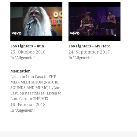
Foo Fighters – Run
Foo Fighters – My Hero
25. Oktober 2018
24. September 2017
In "Allgemein"
In "Allgemein"
Meditation
Listen to Lino Casu in THE
MIX - MEDITATION (NATURE
SOUNDS AND MUSIC) byLino
Casu on hearthis.at Listen to
Lino Casu in THE MIX -
MEDITATION 2 (NATURE
15. Februar 2018
SOUNDS AND MUSIC) byLino
In "Allgemein"
Casu on hearthis.at Listen to
Lino Casu in THE MIX -
MEDITATION 3 (GUITAR
MUSIC) byLino…