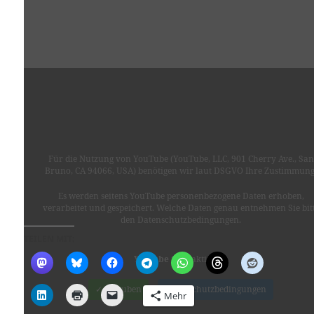
Für die Nutzung von YouTube (YouTube, LLC, 901 Cherry Ave., San
Bruno, CA 94066, USA) benötigen wir laut DSGVO Ihre Zustimmung
Es werden seitens YouTube personenbezogene Daten erhoben,
verarbeitet und gespeichert. Welche Daten genau entnehmen Sie bit
den Datenschutzbedingungen.
TEILEN MIT:
Youtube
ist deaktiviert.
✓ Erlauben
Datenschutzbedingungen
Mehr