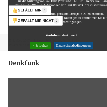
Für die Nutzung von YouTube (YouTube, LLC, 901 Cherry Ave., San
Bruno, CA 94066, USA) benötigen wir laut DSGVO Ihre Zustimmung
GEFÄLLT MIR
0
Es werden seitens YouTube personenbezogene Daten erhoben,
verarbeitet und gespeichert. Welche Daten genau entnehmen Sie bit
GEFÄLLT MIR NICHT
0
den Datenschutzbedingungen.
Youtube
ist deaktiviert.
Veröffentlicht
Autor
Kategorien
8. März 2017
Lino
Kabarett
,
Politik
,
Satire
am
zu Christoph Sieber
Schreibe einen Kommentar
✓ Erlauben
Datenschutzbedingungen
Denkfunk