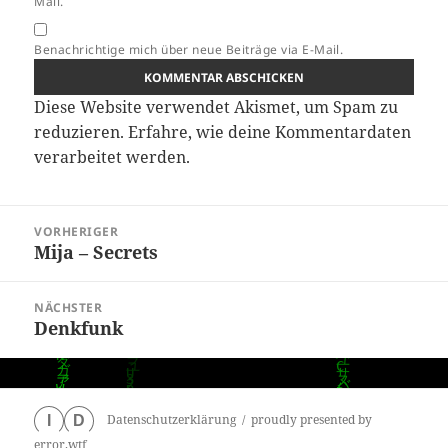
Mail.
Benachrichtige mich über neue Beiträge via E-Mail.
Diese Website verwendet Akismet, um Spam zu
reduzieren.
Erfahre, wie deine Kommentardaten
verarbeitet werden.
Beitragsnavigation
VORHERIGER
Mija – Secrets
Vorheriger
Beitrag:
NÄCHSTER
Denkfunk
Nächster
Beitrag:
Datenschutzerklärung
proudly presented by
I
D
error.wtf