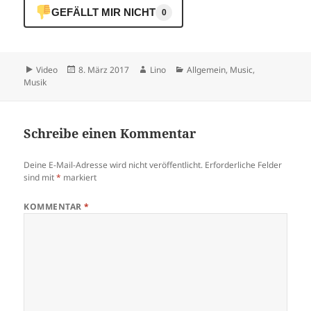
GEFÄLLT MIR NICHT
0
Format
Veröffentlicht
Autor
Kategorien
Video
8. März 2017
Lino
Allgemein
,
Music
,
am
Musik
Schreibe einen Kommentar
Deine E-Mail-Adresse wird nicht veröffentlicht.
Erforderliche Felder
sind mit
*
markiert
KOMMENTAR
*