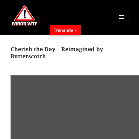
MENÜ
Translate »
UND
ERROR.WTF
WIDGETS
Cherish the Day – Reimagined by
Butterscotch