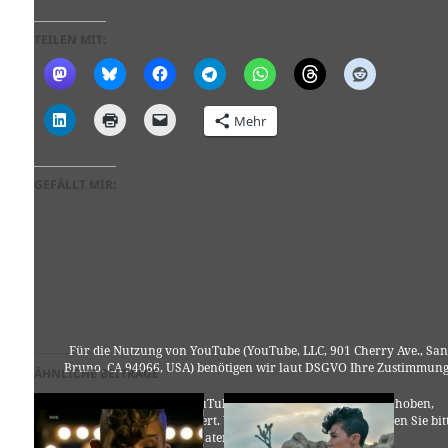
TEILEN MIT:
Mehr
GEFÄLLT MIR:
Für die Nutzung von YouTube (YouTube, LLC, 901 Cherry Ave., San
Bruno, CA 94066, USA) benötigen wir laut DSGVO Ihre Zustimmung
ÄHNLICHE BEITRÄGE
Es werden seitens YouTube personenbezogene Daten erhoben,
verarbeitet und gespeichert. Welche Daten genau entnehmen Sie bit
den Datenschutzbedingungen.