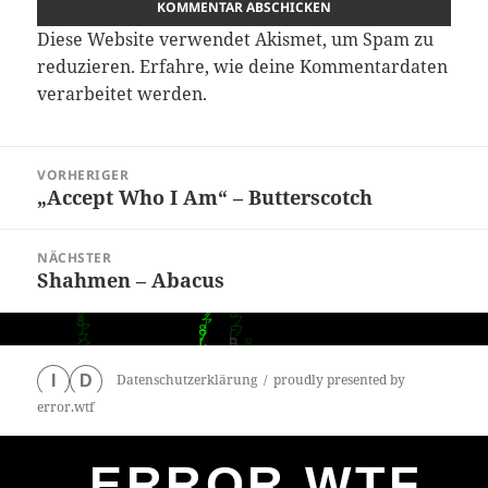
Diese Website verwendet Akismet, um Spam zu
reduzieren.
Erfahre, wie deine Kommentardaten
verarbeitet werden.
Beitragsnavigation
VORHERIGER
„Accept Who I Am“ – Butterscotch
Vorheriger
Beitrag:
NÄCHSTER
Shahmen – Abacus
Nächster
Beitrag:
Datenschutzerklärung
proudly presented by
I
D
error.wtf
ERROR.WTF