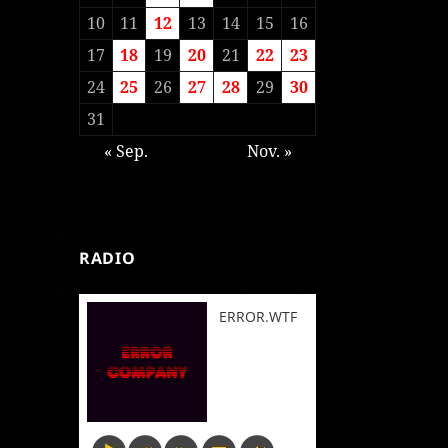
10
11
12
13
14
15
16
17
18
19
20
21
22
23
24
25
26
27
28
29
30
31
« Sep.
Nov. »
RADIO
ERROR.WTF