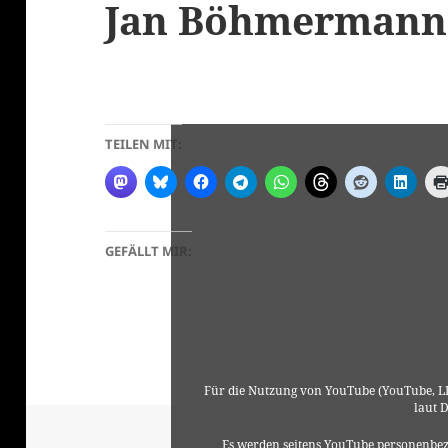
Jan Böhmermann 
TEILEN MIT:
GEFÄLLT MIR:
Für die Nutzung von YouTube (YouTube, LL
laut 
Es werden seitens YouTube personenbez