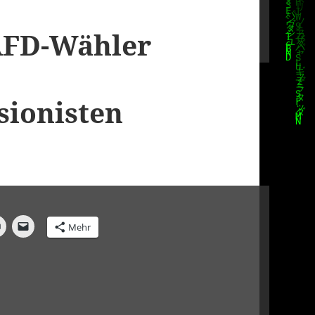
 AFD-Wähler
sionisten
Mehr