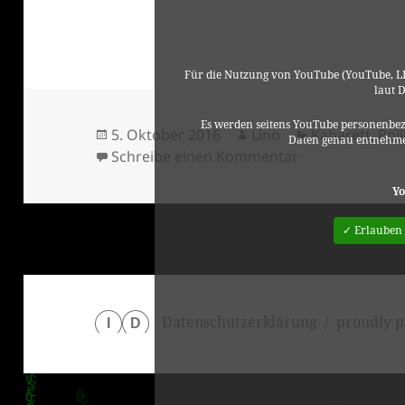
Für die Nutzung von YouTube (YouTube, LL
laut 
Es werden seitens YouTube personenbez
Veröffentlicht
Autor
Kategorien
5. Oktober 2016
Lino
Kabarett
,
Poli
Daten genau entnehme
am
zu Nico Semsro
Schreibe einen Kommentar
Yo
✓ Erlauben
Datenschutzerklärung
proudly p
I
D