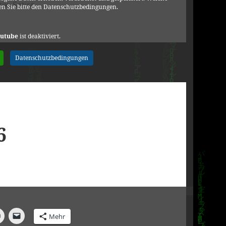
tik
,
Satire
n Sie bitte den Datenschutzbedingungen.
Affäre: Persönliche Stellungnahme von Jan Böhmermann 
utube
ist deaktiviert.
Datenschutzbedingungen
6
Mehr