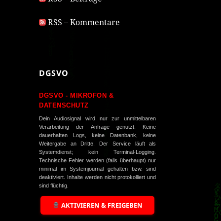
RSS – Kommentare
DGSVO
DGSVO - MIKROFON &
DATENSCHUTZ
Dein Audiosignal wird nur zur unmittelbaren
Verarbeitung der Anfrage genutzt. Keine
dauerhaften Logs, keine Datenbank, keine
Weitergabe an Dritte. Der Service läuft als
Systemdienst; kein Terminal-Logging.
Technische Fehler werden (falls überhaupt) nur
minimal im Systemjournal gehalten bzw. sind
deaktiviert. Inhalte werden nicht protokolliert und
sind flüchtig.
AKTIVIEREN & FREIGEBEN