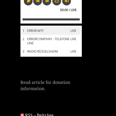
00:00 / LIVE
1
ERROR.WTF
LIVE
2
ERRORCOMPANY - TELEFONE
LIVE
LINE
3
RADIO RÜSSELSHEIM
LIVE
Read article for donation
information.
RSS – Beiträge