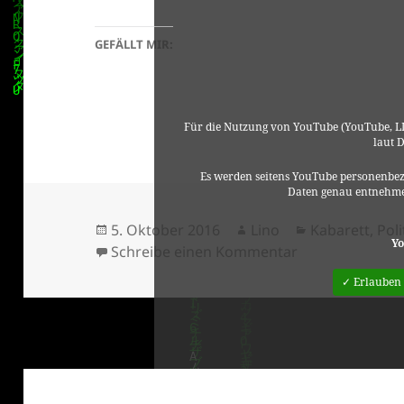
GEFÄLLT MIR:
Für die Nutzung von YouTube (YouTube, LL
laut 
Es werden seitens YouTube personenbez
Daten genau entnehme
Veröffentlicht
Autor
Kategorien
5. Oktober 2016
Lino
Kabarett
,
Poli
Yo
am
zu 3Sat Festiva
Schreibe einen Kommentar
✓ Erlauben