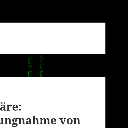
äre:
llungnahme von