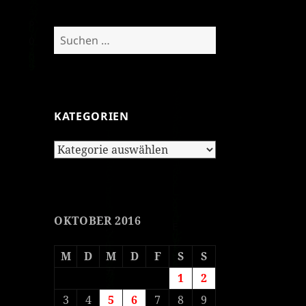
Suchen
nach:
KATEGORIEN
Kategorien
OKTOBER 2016
M
D
M
D
F
S
S
1
2
3
4
5
6
7
8
9