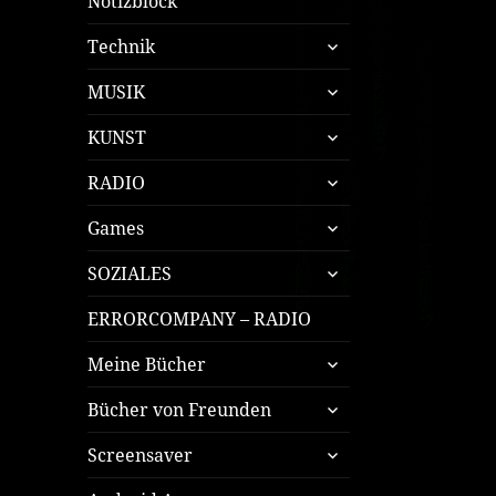
Notizblock
untermenü
Technik
öffnen
untermenü
MUSIK
öffnen
untermenü
KUNST
öffnen
untermenü
RADIO
öffnen
untermenü
Games
öffnen
untermenü
SOZIALES
öffnen
ERRORCOMPANY – RADIO
untermenü
Meine Bücher
öffnen
untermenü
Bücher von Freunden
öffnen
untermenü
Screensaver
öffnen