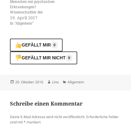
Menschen mit psychischen
Erkrankungen?
Wissenschaftler der
Universität Basel und der
19. April 2017
Universitären
In "Allgemein"
Psychiatrischen Kliniken
Basel haben untersucht,
welche Faktoren die soziale
Stigmatisierung beeinflussen.
GEFÄLLT MIR
0
Die Fachzeitschrift «Scientific
Reports» hat die Resultate
GEFÄLLT MIR NICHT
0
veröffentlicht. Menschen mit
psychischen Krankheiten
leiden unter starker sozialer
Stigmatisierung. Zusätzlich
zu den eigentlichen…
Veröffentlicht
Autor
Kategorien
20. Oktober 2016
Lino
Allgemein
am
Schreibe einen Kommentar
Deine E-Mail-Adresse wird nicht veröffentlicht.
Erforderliche Felder
sind mit
*
markiert