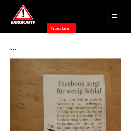
MENÜ
Translate »
UND
ERROR.WTF
WIDGETS
…