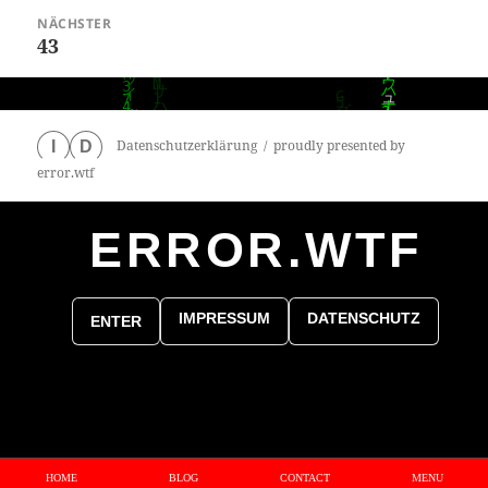
NÄCHSTER
43
Nächster
Beitrag:
Datenschutzerklärung
proudly presented by
I
D
error.wtf
ERROR.WTF
0
particles
IMPRESSUM
DATENSCHUTZ
ENTER
HOME
BLOG
CONTACT
MENU