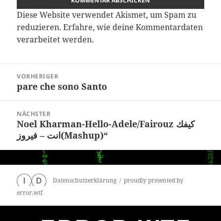
Diese Website verwendet Akismet, um Spam zu
reduzieren.
Erfahre, wie deine Kommentardaten
verarbeitet werden.
Beitragsnavigation
VORHERIGER
pare che sono Santo
Vorheriger
Beitrag:
NÄCHSTER
Noel Kharman-Hello-Adele/Fairouz كيفك
Nächster
انت – فيروز(Mashup)“
Beitrag:
Datenschutzerklärung
proudly presented by
I
D
error.wtf