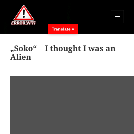
MENÜ
Translate »
UND
ERROR.WTF
WIDGETS
„Soko“ – I thought I was an
Alien