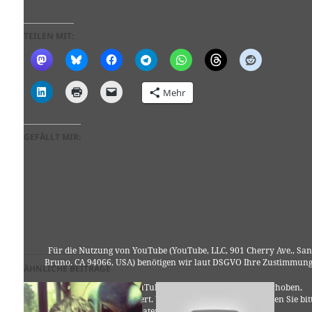
TEILEN MIT:
Mehr
GEFÄLLT MIR:
Für die Nutzung von YouTube (YouTube, LLC, 901 Cherry Ave., San
Bruno, CA 94066, USA) benötigen wir laut DSGVO Ihre Zustimmung
ÄHNLICHE BEITRÄGE
Es werden seitens YouTube personenbezogene Daten erhoben,
verarbeitet und gespeichert. Welche Daten genau entnehmen Sie bit
den Datenschutzbedingungen.