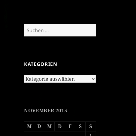
Suchen
nach:
KATEGORIEN
Kategorien
NOVEMBER 2015
M
D
M
D
F
S
S
1