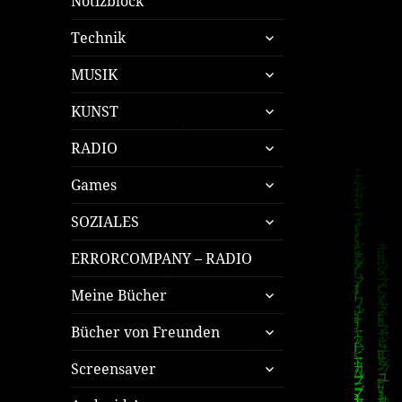
Notizblock
untermenü
Technik
öffnen
untermenü
MUSIK
öffnen
untermenü
KUNST
öffnen
untermenü
RADIO
öffnen
untermenü
Games
öffnen
untermenü
SOZIALES
öffnen
ERRORCOMPANY – RADIO
untermenü
Meine Bücher
öffnen
untermenü
Bücher von Freunden
öffnen
untermenü
Screensaver
öffnen