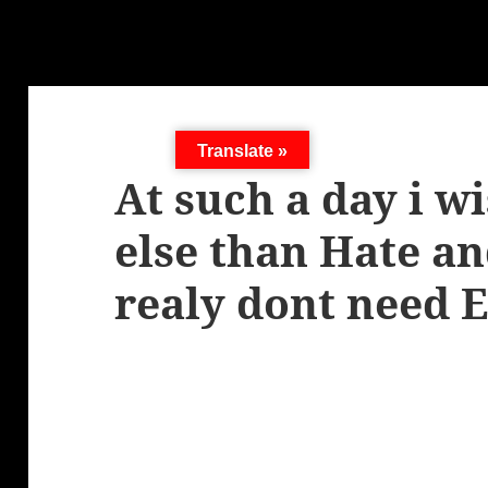
Translate »
At such a day i w
else than Hate an
realy dont need 