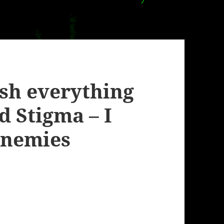
ish everything
d Stigma – I
Enemies