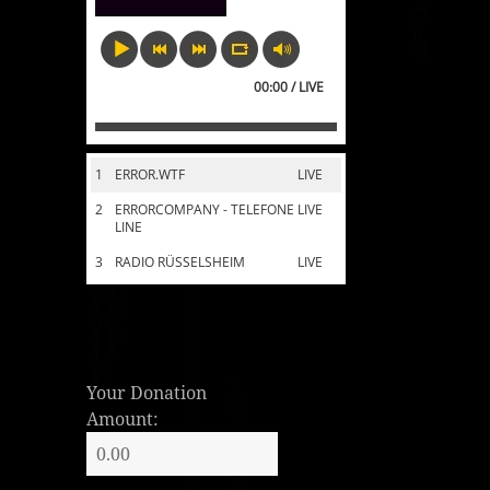
00:00 / LIVE
1
ERROR.WTF
LIVE
2
ERRORCOMPANY - TELEFONE
LIVE
LINE
3
RADIO RÜSSELSHEIM
LIVE
Your Donation
Amount: