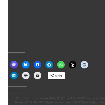
TEILEN MIT:
Mehr
GEFÄLLT MIR:
Für die Nutzung von YouTube (YouTube, LLC, 901 Cherry Ave., San
Bruno, CA 94066, USA) benötigen wir laut DSGVO Ihre Zustimmung