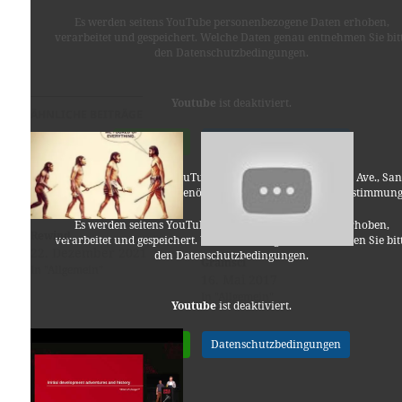
Es werden seitens YouTube personenbezogene Daten erhoben,
verarbeitet und gespeichert. Welche Daten genau entnehmen Sie bit
den Datenschutzbedingungen.
Youtube
ist deaktiviert.
ÄHNLICHE BEITRÄGE
✓ Erlauben
Datenschutzbedingungen
Für die Nutzung von YouTube (YouTube, LLC, 901 Cherry Ave., San
Bruno, CA 94066, USA) benötigen wir laut DSGVO Ihre Zustimmung
Es werden seitens YouTube personenbezogene Daten erhoben,
Rewind
verarbeitet und gespeichert. Welche Daten genau entnehmen Sie bit
22. Dezember 2021
den Datenschutzbedingungen.
Gramsci
In "Allgemein"
16. Mai 2017
In "Allgemein"
Youtube
ist deaktiviert.
✓ Erlauben
Datenschutzbedingungen