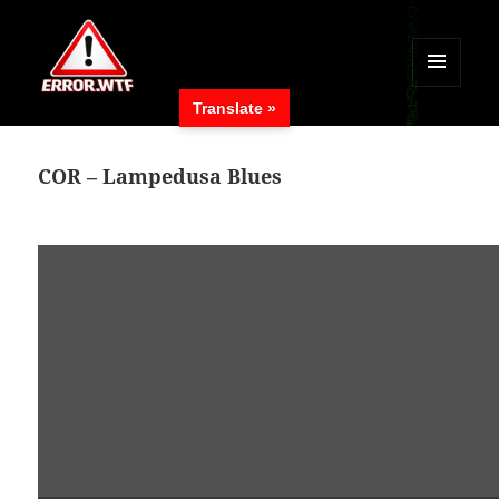
MENÜ
Translate »
UND
ERROR.WTF
WIDGETS
COR – Lampedusa Blues