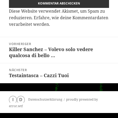
Diese Website verwendet Akismet, um Spam zu
reduzieren.
Erfahre, wie deine Kommentardaten
verarbeitet werden.
Beitragsnavigation
VORHERIGER
Killer Sanchez – Volevo solo vedere
Vorheriger
qualcosa di bello …
Beitrag:
NÄCHSTER
Testaintasca – Cazzi Tuoi
Nächster
Beitrag:
Datenschutzerklärung
proudly presented by
I
D
error.wtf