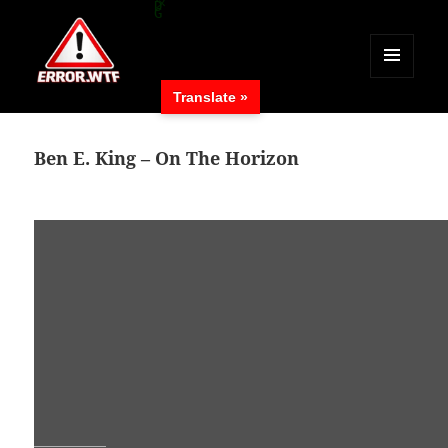
MENÜ
Translate »
UND
ERROR.WTF
WIDGETS
Ben E. King – On The Horizon