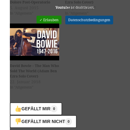
Dolore Post-Operatorio
Ezra Solo Cover)
5. August 2015
11. Januar 2017
Youtube
ist deaktiviert.
In "Allgemein"
In "Allgemein"
✓ Erlauben
Datenschutzbedingungen
David Bowie – The Man Who
Sold The World (Adam Ben
Ezra Solo Cover)
22. Januar 2018
In "Allgemein"
GEFÄLLT MIR
0
GEFÄLLT MIR NICHT
0