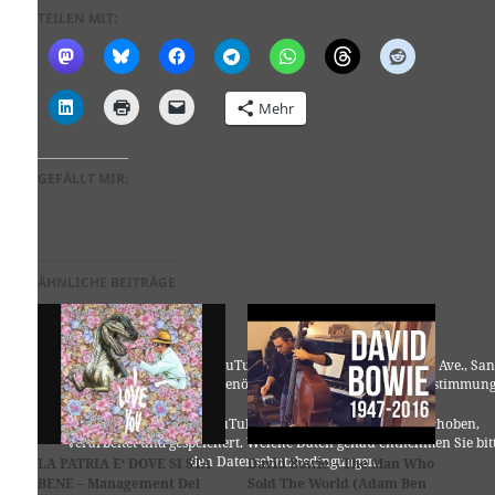
TEILEN MIT:
Mehr
GEFÄLLT MIR:
ÄHNLICHE BEITRÄGE
Für die Nutzung von YouTube (YouTube, LLC, 901 Cherry Ave., San
Bruno, CA 94066, USA) benötigen wir laut DSGVO Ihre Zustimmung
Es werden seitens YouTube personenbezogene Daten erhoben,
verarbeitet und gespeichert. Welche Daten genau entnehmen Sie bit
den Datenschutzbedingungen.
LA PATRIA E‘ DOVE SI STA
David Bowie – The Man Who
BENE – Management Del
Sold The World (Adam Ben