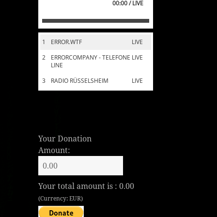
00:00 / LIVE
1
ERROR.WTF
LIVE
2
ERRORCOMPANY - TELEFONE
LIVE
LINE
3
RADIO RÜSSELSHEIM
LIVE
Your Donation
Amount:
Your total amount is :
0.00
(Currency: EUR)