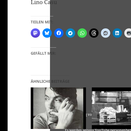
Lino Casu
TEILEN MIT:
GEFÄLLT MIR:
ÄHNLICHE BEITRÄGE
Für die Nutzung von YouTube (YouTube, LL
laut 
Es werden seitens YouTube personenbez