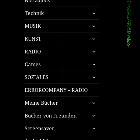
Notizblock
untermenü
Technik
öffnen
untermenü
MUSIK
öffnen
untermenü
KUNST
öffnen
untermenü
RADIO
öffnen
untermenü
Games
öffnen
untermenü
SOZIALES
öffnen
ERRORCOMPANY – RADIO
untermenü
Meine Bücher
öffnen
untermenü
Bücher von Freunden
öffnen
untermenü
Screensaver
öffnen