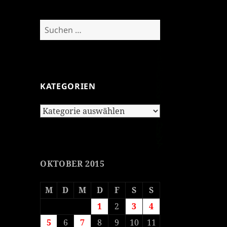
Suchen
nach:
KATEGORIEN
Kategorien
OKTOBER 2015
M
D
M
D
F
S
S
1
2
3
4
5
6
7
8
9
10
11