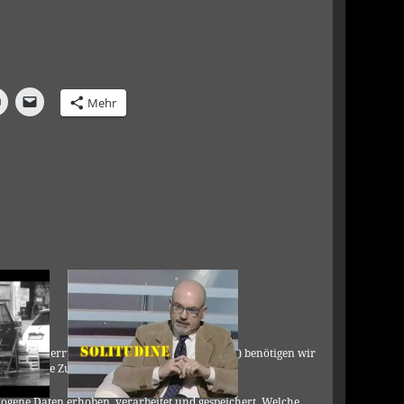
Mehr
C, 901 Cherry Ave., San Bruno, CA 94066, USA) benötigen wir
DSGVO Ihre Zustimmung.
ogene Daten erhoben, verarbeitet und gespeichert. Welche