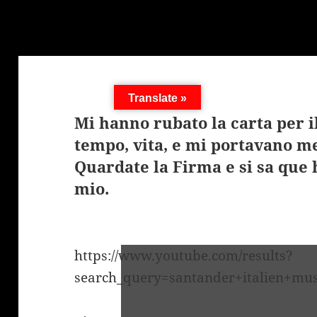
Translate »
Mi hanno rubato la carta per i
tempo, vita, e mi portavano me 
Quardate la Firma e si sa que 
mio.
https://www.youtube.com/results?
search_query=santander+italien+mu