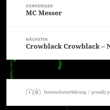
VORHERIGER
MC Messer
Vorheriger
Beitrag:
NÄCHSTER
Crowblack Crowblack – 
Nächster
Beitrag:
Datenschutzerklärung
proudly p
I
D