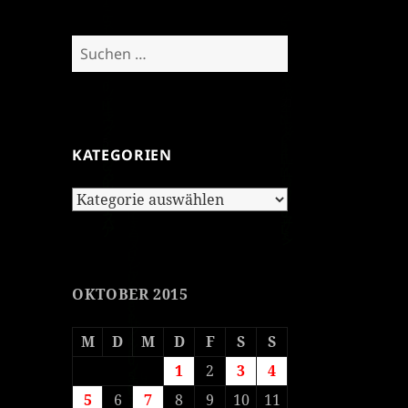
Suchen
nach:
KATEGORIEN
Kategorien
OKTOBER 2015
M
D
M
D
F
S
S
1
2
3
4
5
6
7
8
9
10
11