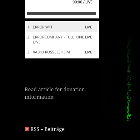
00:00 / LIVE
1
ERROR.WTF
LIVE
2
ERRORCOMPANY - TELEFONE
LIVE
LINE
3
RADIO RÜSSELSHEIM
LIVE
Read article for donation
information.
RSS – Beiträge