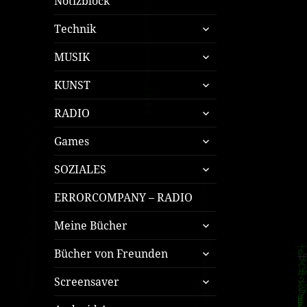
Notizblock
untermenü
Technik
öffnen
untermenü
MUSIK
öffnen
untermenü
KUNST
öffnen
untermenü
RADIO
öffnen
untermenü
Games
öffnen
untermenü
SOZIALES
öffnen
ERRORCOMPANY – RADIO
untermenü
Meine Bücher
öffnen
untermenü
Bücher von Freunden
öffnen
untermenü
Screensaver
öffnen