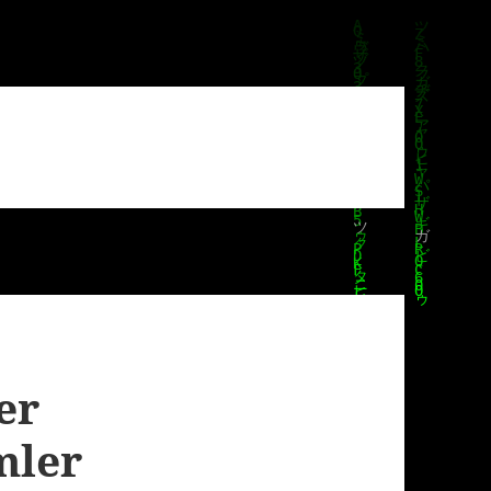
er
mler