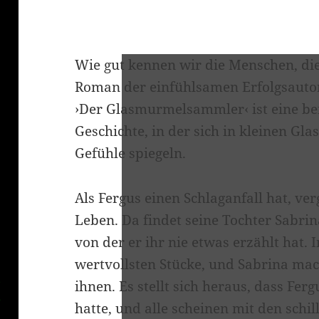
Wie gut kennen wir die Menschen, die
Roman der einfühlsamen Erfolgsautor
›Der Glasmurmelsammler‹ ist eine be
Geschichte, in der sich in kleinen G
Gefühle spiegeln.
Als Fergus einen Schlaganfall hat, verg
Leben. Da findet seine Tochter Sabr
von der er ihr nie etwas erzählt hat.
wertvollsten Stücke, und Sabrina mac
ihnen. Es stellt sich heraus, dass Fe
hatte, und alle scheinen mit den sch