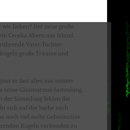
 wir lieben? Der neue große
in Cecelia Ahern aus Irland.
rührende Vater-Tochter-
laskugeln große Träume und
isst er fast alles aus seinem
ina seine Glasmurmel-Sammlung,
 In der Sammlung fehlen die
ht sich auf die Suche nach
rgus noch viel mehr Geheimnisse
illernden Kugeln verbunden zu