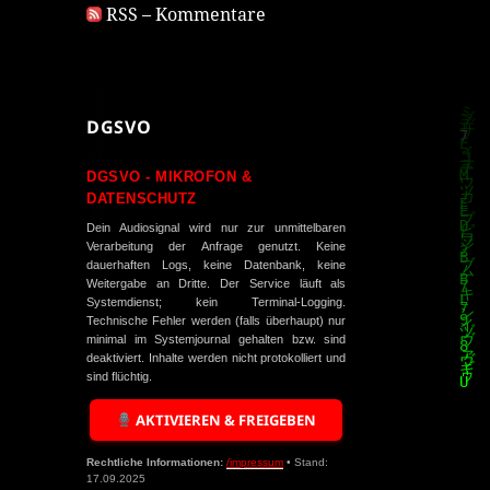
RSS – Kommentare
DGSVO
DGSVO - MIKROFON &
DATENSCHUTZ
Dein Audiosignal wird nur zur unmittelbaren
Verarbeitung der Anfrage genutzt. Keine
dauerhaften Logs, keine Datenbank, keine
Weitergabe an Dritte. Der Service läuft als
Systemdienst; kein Terminal-Logging.
Technische Fehler werden (falls überhaupt) nur
minimal im Systemjournal gehalten bzw. sind
deaktiviert. Inhalte werden nicht protokolliert und
sind flüchtig.
AKTIVIEREN & FREIGEBEN
Rechtliche Informationen:
/impressum
• Stand:
17.09.2025