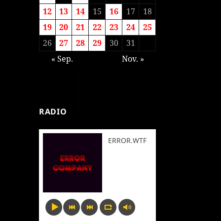
12
13
14
15
16
17
18
19
20
21
22
23
24
25
26
27
28
29
30
31
« Sep.
Nov. »
RADIO
ERROR.WTF