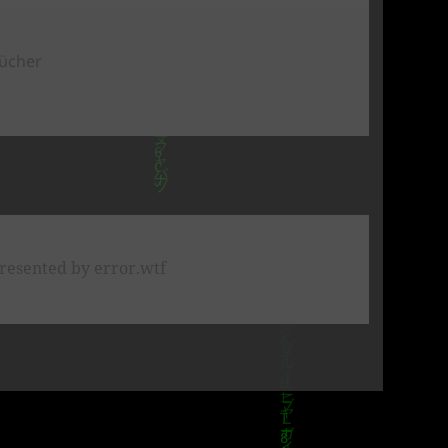
ücher
rn – Der Glasmurmelsammler
resented by error.wtf