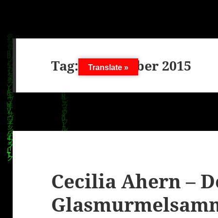
Tag:
20. Oktober 2015
Translate »
Cecilia Ahern – D
Glasmurmelsam