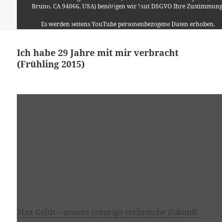
Bruno, CA 94066, USA) benötigen wir laut DSGVO Ihre Zustimmung
Format
Veröffentlicht
Autor
Kategorien
Video
16. Oktober 2015
Lino
Allgemein
,
Musik
am
zu Space Station Crew Uses HAM Radio to Ca
Schreibe einen Kommentar
Es werden seitens YouTube personenbezogene Daten erhoben,
verarbeitet und gespeichert. Welche Daten genau entnehmen Sie bit
den Datenschutzbedingungen.
Ich habe 29 Jahre mit mir verbracht
(Frühling 2015)
Youtube
ist deaktiviert.
✓ Erlauben
Datenschutzbedingungen
Max Goldt – unsere traurige technische Zukunft