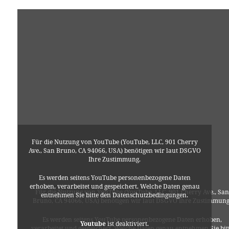
Für die Nutzung von YouTube (YouTube, LLC, 901 Cherry
Ave., San Bruno, CA 94066, USA) benötigen wir laut DSGVO
Ihre Zustimmung.
Es werden seitens YouTube personenbezogene Daten
erhoben, verarbeitet und gespeichert. Welche Daten genau
Für die Nutzung von YouTube (YouTube, LLC, 901 Cherry Ave., San
entnehmen Sie bitte den Datenschutzbedingungen.
Bruno, CA 94066, USA) benötigen wir laut DSGVO Ihre Zustimmung
Es werden seitens YouTube personenbezogene Daten erhoben,
Youtube
ist deaktiviert.
verarbeitet und gespeichert. Welche Daten genau entnehmen Sie bit