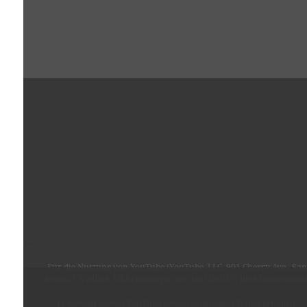
…
Für die Nutzung von YouTube (YouTube, LLC, 901 Cherry Ave., San
Bruno, CA 94066, USA) benötigen wir laut DSGVO Ihre Zustimmung
Es werden seitens YouTube personenbezogene Daten erhoben,