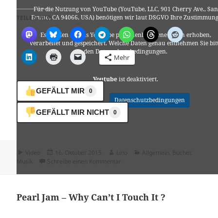
Für die Nutzung von YouTube (YouTube, LLC, 901 Cherry Ave., San
Bruno, CA 94066, USA) benötigen wir laut DSGVO Ihre Zustimmung
TEILEN MIT:
Es werden seitens YouTube personenbezogene Daten erhoben,
verarbeitet und gespeichert. Welche Daten genau entnehmen Sie bit
den Datenschutzbedingungen.
Mehr
Youtube
ist deaktiviert.
GEFÄLLT MIR
0
✓ Erlauben
Datenschutzbedingungen
GEFÄLLT MIR NICHT
0
Format
Veröffentlicht
Autor
Kategorien
Video
16. Oktober 2015
Lino
Allgemein
,
Bücher
,
am
zu Ich habe 29 Jahre mit mir verbra
Musik
Schreibe einen Kommentar
Pearl Jam – Why Can’t I Touch It ?