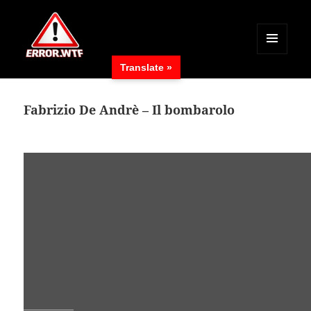
MENÜ
Translate »
UND
ERROR.WTF
WIDGETS
Fabrizio De Andrè – Il bombarolo