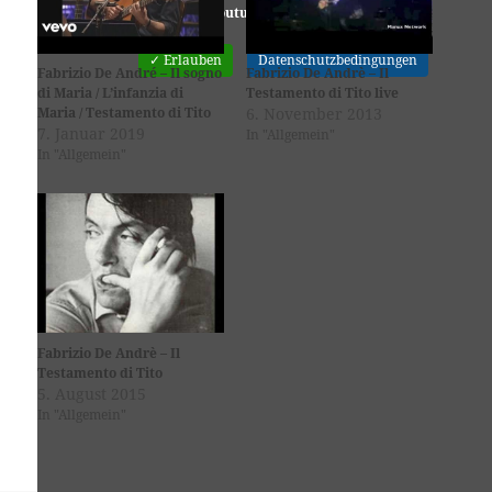
Youtube
ist deaktiviert.
✓ Erlauben
Datenschutzbedingungen
Fabrizio De André – Il sogno
Fabrizio De Andrè – Il
di Maria / L’infanzia di
Testamento di Tito live
Maria / Testamento di Tito
6. November 2013
7. Januar 2019
In "Allgemein"
In "Allgemein"
Fabrizio De Andrè – Il
Testamento di Tito
5. August 2015
In "Allgemein"