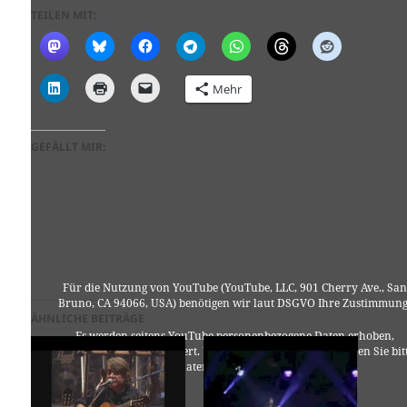
TEILEN MIT:
Mehr
GEFÄLLT MIR:
Für die Nutzung von YouTube (YouTube, LLC, 901 Cherry Ave., San
Bruno, CA 94066, USA) benötigen wir laut DSGVO Ihre Zustimmung
ÄHNLICHE BEITRÄGE
Es werden seitens YouTube personenbezogene Daten erhoben,
verarbeitet und gespeichert. Welche Daten genau entnehmen Sie bit
den Datenschutzbedingungen.