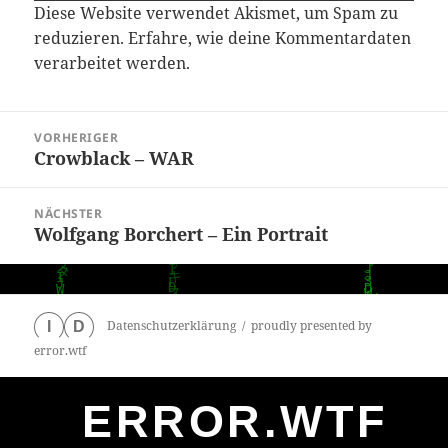
Diese Website verwendet Akismet, um Spam zu
reduzieren.
Erfahre, wie deine Kommentardaten
verarbeitet werden.
Beitragsnavigation
VORHERIGER
Crowblack – WAR
Vorheriger
Beitrag:
NÄCHSTER
Wolfgang Borchert – Ein Portrait
Nächster
Beitrag:
Datenschutzerklärung
proudly presented by
I
D
error.wtf
ERROR.WTF
0
particles