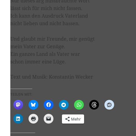
Nur dieses arg missbrauchte Wort
lässt sich für mich nicht fassen.
Ich kann den Ausdruck Vaterland
nicht lieben und nicht hassen.
Und glaubt mir Freunde, mir genügt
mein Vater zur Genüge.
Ein ganzes Land als Vater war
schon immer eine Lüge.
Text und Musik: Konstantin Wecker
TEILEN MIT:
Mehr