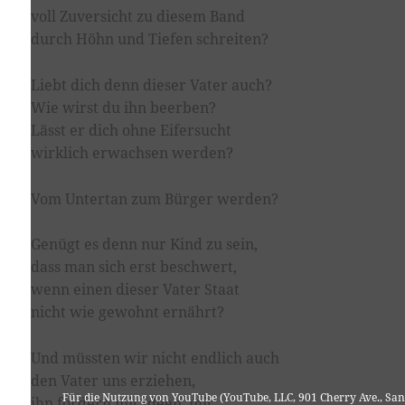
voll Zuversicht zu diesem Band
durch Höhn und Tiefen schreiten?
Liebt dich denn dieser Vater auch?
Wie wirst du ihn beerben?
Lässt er dich ohne Eifersucht
wirklich erwachsen werden?
Vom Untertan zum Bürger werden?
Genügt es denn nur Kind zu sein,
dass man sich erst beschwert,
wenn einen dieser Vater Staat
nicht wie gewohnt ernährt?
Und müssten wir nicht endlich auch
den Vater uns erziehen,
Für die Nutzung von YouTube (YouTube, LLC, 901 Cherry Ave., San
ihn fordern mit Ideen, mit