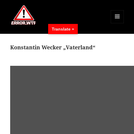
MENÜ
Translate »
UND
ERROR.WTF
WIDGETS
Konstantin Wecker „Vaterland“