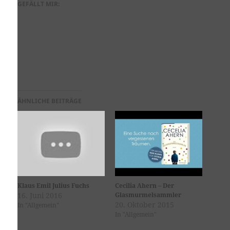
GEFÄLLT MIR:
ÄHNLICHE BEITRÄGE
Klaus Emil Julius Fuchs
Cecilia Ahern – Der
16. Juni 2016
Glasmurmelsammler
20. Oktober 2015
In "Allgemein"
In "Allgemein"