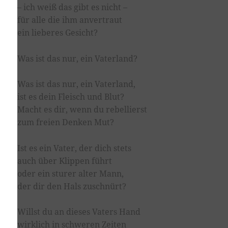
– ich weiß das gibt es nicht –
für alle die ihm anvertraut
ein lieberes Gesicht?
Was ist das nur, ein Vaterland?
Was ist das nur, ein Vaterland,
ist es dein Fleisch und Blut?
Macht es dir, wenn du rebellierst
zum freien Denken Mut?
Ist es ein Vater, der dich stets
auch über Klippen führt
oder ein sturer alter Mann,
der dir den Hals zuschnürt?
Willst du an dieses Vaters Hand
wirklich in schweren Zeiten