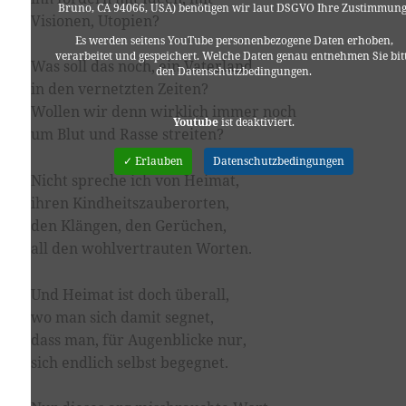
Bruno, CA 94066, USA) benötigen wir laut DSGVO Ihre Zustimmung
Visionen, Utopien?
Es werden seitens YouTube personenbezogene Daten erhoben,
verarbeitet und gespeichert. Welche Daten genau entnehmen Sie bit
Was soll das noch, ein Vaterland
den Datenschutzbedingungen.
in den vernetzten Zeiten?
Wollen wir denn wirklich immer noch
Youtube
ist deaktiviert.
um Blut und Rasse streiten?
✓ Erlauben
Datenschutzbedingungen
Nicht spreche ich von Heimat,
ihren Kindheitszauberorten,
den Klängen, den Gerüchen,
all den wohlvertrauten Worten.
Und Heimat ist doch überall,
wo man sich damit segnet,
dass man, für Augenblicke nur,
sich endlich selbst begegnet.