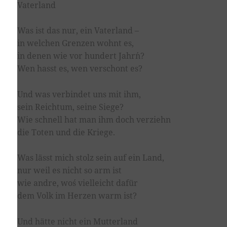
Vaterland
Was ist das nur, ein Vaterland –
in welchen Grenzen wohnt es,
in denen wie vor hundert Jahr´n?
Wen hasst es, wen verschont es?
Und was verbindet uns mit ihm,
sein Reichtum, seine Siege?
Wie schnell hat man ihm doch verziehn
die Toten und die Kriege.
Was lässt mich stolz sein auf ein Land,
nur weil es nicht so arm ist
wie andre, wo´s vielleicht dafür
dem Volk im Herzen warm ist?
Und hätte nicht ein Mutterland