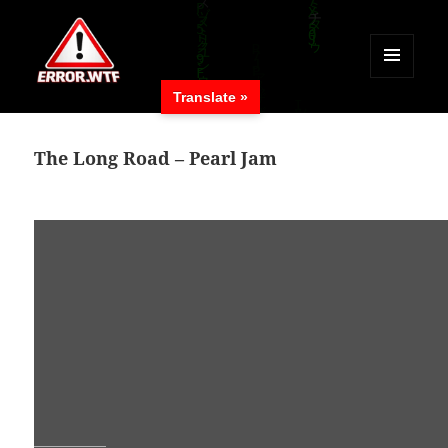
MENÜ
Translate »
UND
ERROR.WTF
WIDGETS
The Long Road – Pearl Jam