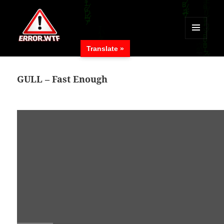
MENÜ
Translate »
UND
ERROR.WTF
WIDGETS
GULL – Fast Enough