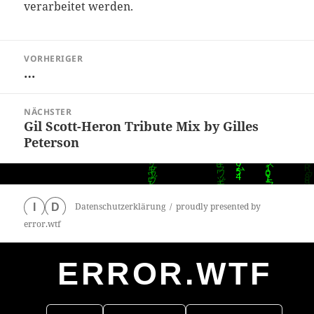
verarbeitet werden.
Beitragsnavigation
VORHERIGER
…
Vorheriger
Beitrag:
NÄCHSTER
Gil Scott-Heron Tribute Mix by Gilles
Nächster
Peterson
Beitrag:
Datenschutzerklärung
proudly presented by
I
D
error.wtf
ERROR.WTF
0
particles