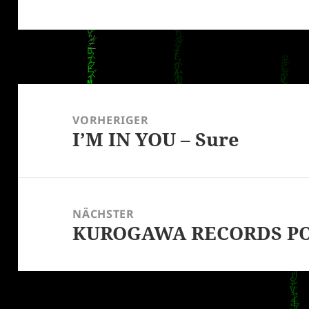
Beitragsnavigation
VORHERIGER
I’M IN YOU – Sure
Vorheriger
Beitrag:
NÄCHSTER
KUROGAWA RECORDS POD
Nächster
Beitrag: