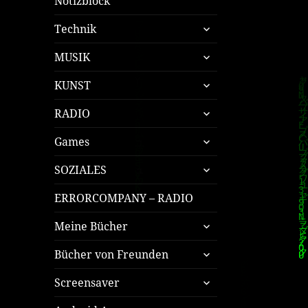
Notizblock
untermenü
Technik
öffnen
untermenü
MUSIK
öffnen
untermenü
KUNST
öffnen
untermenü
RADIO
öffnen
untermenü
Games
öffnen
untermenü
SOZIALES
öffnen
ERRORCOMPANY – RADIO
untermenü
Meine Bücher
öffnen
untermenü
Bücher von Freunden
öffnen
untermenü
Screensaver
öffnen