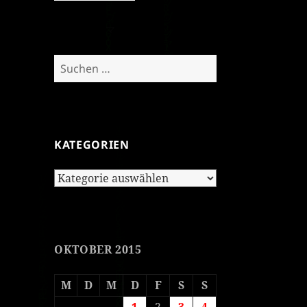
Suchen
nach:
KATEGORIEN
Kategorien
OKTOBER 2015
M
D
M
D
F
S
S
1
2
3
4