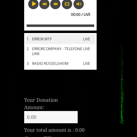
00:00 / LIVE
1
ERROR.WTF
LIVE
2
ERRORCOMPANY - TELEFONE
LIVE
LINE
3
RADIO RÜSSELSHEIM
LIVE
Your Donation
Amount:
Your total amount is :
0.00