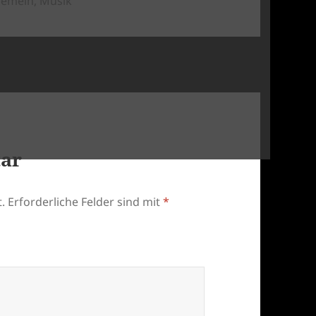
gemein
,
Musik
tar
.
Erforderliche Felder sind mit
*