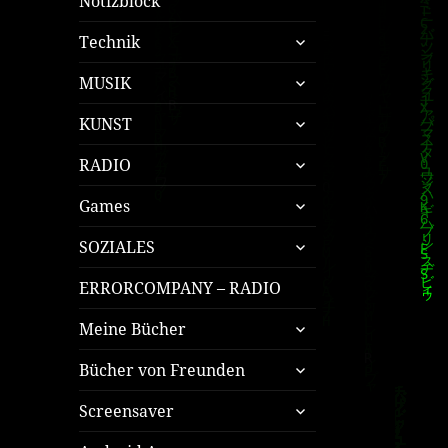
Notizblock
untermenü
Technik
öffnen
untermenü
MUSIK
öffnen
untermenü
KUNST
öffnen
untermenü
RADIO
öffnen
untermenü
Games
öffnen
untermenü
SOZIALES
öffnen
ERRORCOMPANY – RADIO
untermenü
Meine Bücher
öffnen
untermenü
Bücher von Freunden
öffnen
untermenü
Screensaver
öffnen