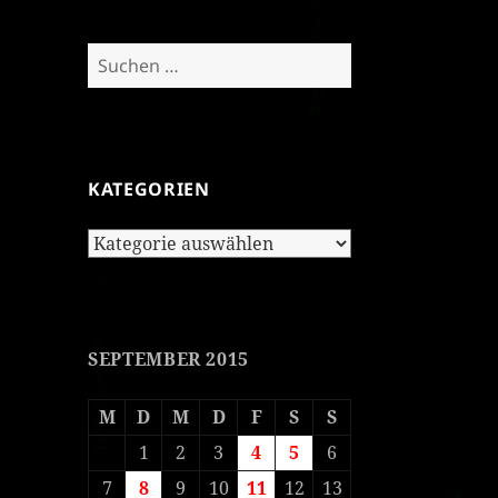
Suchen
nach:
KATEGORIEN
Kategorien
SEPTEMBER 2015
M
D
M
D
F
S
S
1
2
3
4
5
6
7
8
9
10
11
12
13