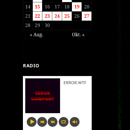
14
15
16
17
18
19
20
21
22
23
24
25
26
27
28
29
30
« Aug.
Okt. »
RADIO
ERROR.WTF