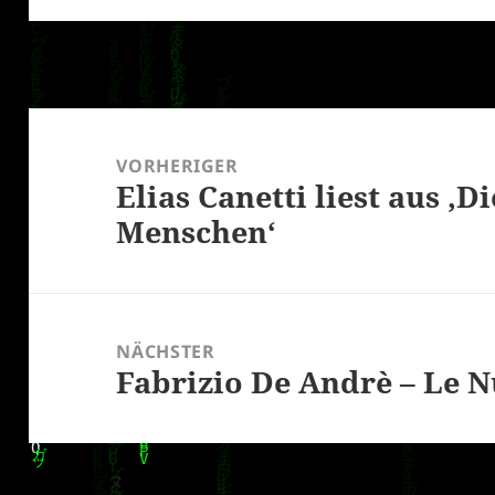
Beitragsnavigation
VORHERIGER
Elias Canetti liest aus ‚D
Vorheriger
Menschen‘
Beitrag:
NÄCHSTER
Fabrizio De Andrè – Le 
Nächster
Beitrag: