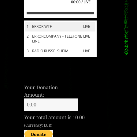
00:00 / LIVE
1
ERROR.WTF
LIVE
2
ERRORCOMPANY - TELEFONE
LIVE
LINE
3
RADIO RÜSSELSHEIM
LIVE
Your Donation
Amount:
Your total amount is :
0.00
(Currency: EUR)