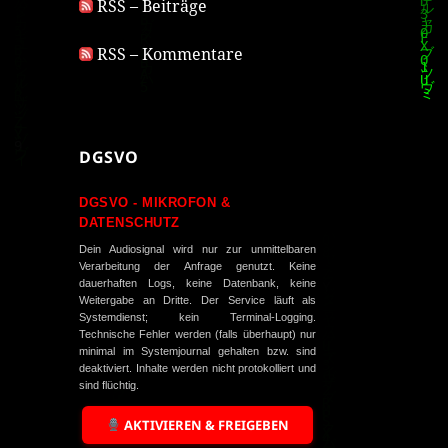
RSS – Beiträge
RSS – Kommentare
DGSVO
DGSVO - MIKROFON &
DATENSCHUTZ
Dein Audiosignal wird nur zur unmittelbaren
Verarbeitung der Anfrage genutzt. Keine
dauerhaften Logs, keine Datenbank, keine
Weitergabe an Dritte. Der Service läuft als
Systemdienst; kein Terminal-Logging.
Technische Fehler werden (falls überhaupt) nur
minimal im Systemjournal gehalten bzw. sind
deaktiviert. Inhalte werden nicht protokolliert und
sind flüchtig.
AKTIVIEREN & FREIGEBEN