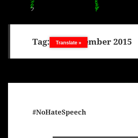
Tag:
11. September 2015
Translate »
#NoHateSpeech