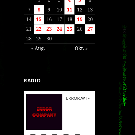
7
8
9
10
11
12
13
14
15
16
17
18
19
20
21
22
23
24
25
26
27
28
29
30
« Aug.
Okt. »
RADIO
ERROR.WTF