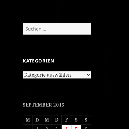
Suchen
nach:
KATEGORIEN
Kategorien
SEPTEMBER 2015
M
D
M
D
F
S
S
1
2
3
4
5
6