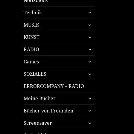
Notizblock
untermenü
Technik
öffnen
untermenü
MUSIK
öffnen
untermenü
KUNST
öffnen
untermenü
RADIO
öffnen
untermenü
Games
öffnen
untermenü
SOZIALES
öffnen
ERRORCOMPANY – RADIO
untermenü
Meine Bücher
öffnen
untermenü
Bücher von Freunden
öffnen
untermenü
Screensaver
öffnen