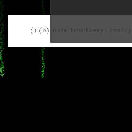
Datenschutzerklärung
proudly p
I
D
klärung