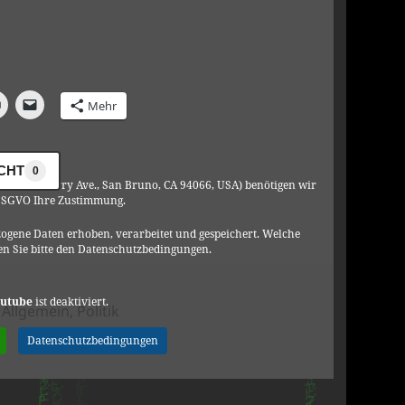
Mehr
ICHT
0
C, 901 Cherry Ave., San Bruno, CA 94066, USA) benötigen wir
DSGVO Ihre Zustimmung.
ogene Daten erhoben, verarbeitet und gespeichert. Welche
n Sie bitte den Datenschutzbedingungen.
utube
ist deaktiviert.
Kategorien
Allgemein
,
Politik
ech
Datenschutzbedingungen