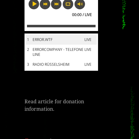
00:00 / LIVE
1
ERROR.WTF
LIVE
2
ERRORCOMPANY - TELEFONE
LIVE
LINE
3
RADIO RÜSSELSHEIM
LIVE
Read article for donation
information.