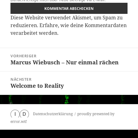
Diese Website verwendet Akismet, um Spam zu
reduzieren.
Erfahre, wie deine Kommentardaten
verarbeitet werden.
Beitragsnavigation
VORHERIGER
Marcus Wiebusch – Nur einmal rächen
Vorheriger
Beitrag:
NÄCHSTER
Welcome to Reality
Nächster
Beitrag:
Datenschutzerklärung
proudly presented by
I
D
error.wtf