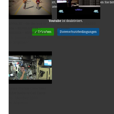
verarbeitet und gespeichert. Welche Daten genau entnehmen Sie bit
den Datenschutzbedingungen.
Youtube
ist deaktiviert.
ANNA RF – On the way to
Hacking with SDR-RADIO-
you + REVOLUTION +
Systems
✓ Erlauben
Datenschutzbedingungen
HIGHER + MUSIC WALLA
6. Januar 2015
13. Januar 2015
In "Allgemein"
In "Allgemein"
Space Station Crew Uses
HAM Radio to Call Earth
16. Oktober 2015
In "Allgemein"