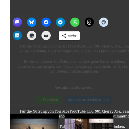
TEILEN MIT:
Mehr
Für die Nutzung von YouTube (YouTube, LLC, 901 Cherry Ave., San
Bruno, CA 94066, USA) benötigen wir laut DSGVO Ihre Zustimmung
GEFÄLLT MIR:
Es werden seitens YouTube personenbezogene Daten erhoben,
verarbeitet und gespeichert. Welche Daten genau entnehmen Sie bit
den Datenschutzbedingungen.
Youtube
ist deaktiviert.
✓ Erlauben
Datenschutzbedingungen
ÄHNLICHE BEITRÄGE
Für die Nutzung von YouTube (YouTube, LLC, 901 Cherry Ave., San
Bruno, CA 94066, USA) benötigen wir laut DSGVO Ihre Zustimmung
Es werden seitens YouTube personenbezogene Daten erhoben,