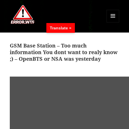
MENÜ
Translate »
UND
ERROR.WTF
WIDGETS
GSM Base Station – Too much
information You dont want to realy know
;) – OpenBTS or NSA was yesterday