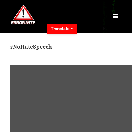
MENÜ
Translate »
UND
ERROR.WTF
WIDGETS
#NoHateSpeech