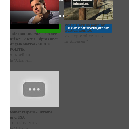
Youtube
ist deaktiviert.
Wie die AfD so populär
✓ Erlauben
Datenschutzbedingungen
werden konnte.
„Die Hauptdarstellerin der
25. September 2017
Krise“ – Alexis Tsipras über
In "Allgemein"
Angela Merkel / SHOCK
POLITIK
8. April 2015
In "Allgemein"
Volker Pispers – Ukraine
und USA
10. März 2015
In "Allgemein"