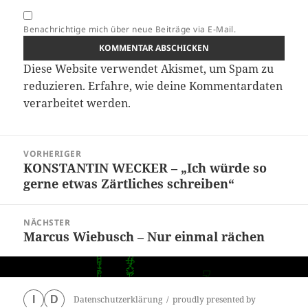
Benachrichtige mich über neue Beiträge via E-Mail.
Diese Website verwendet Akismet, um Spam zu
reduzieren.
Erfahre, wie deine Kommentardaten
verarbeitet werden.
Beitragsnavigation
VORHERIGER
KONSTANTIN WECKER – „Ich würde so
Vorheriger
gerne etwas Zärtliches schreiben“
Beitrag:
NÄCHSTER
Marcus Wiebusch – Nur einmal rächen
Nächster
Beitrag:
Datenschutzerklärung
proudly presented by
I
D